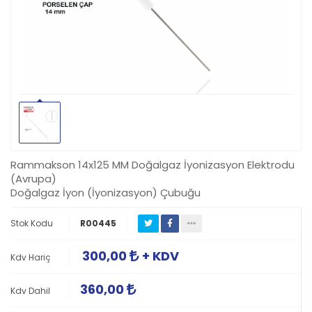
Rammakson 14x125 MM Doğalgaz İyonizasyon Elektrodu
(Avrupa)
Doğalgaz İyon (İyonizasyon) Çubuğu
Stok Kodu
R00445
300,00
+ KDV
Kdv Hariç
360,00
Kdv Dahil