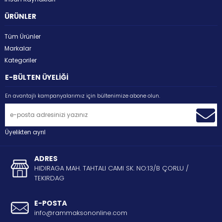
ÜRÜNLER
Tüm Ürünler
Markalar
Kategoriler
E-BÜLTEN ÜYELİĞİ
En avantajlı kampanyalarımız için bültenimize abone olun.
Üyelikten ayrıl
ADRES
HIDIRAGA MAH. TAHTALI CAMI SK. NO:13/B ÇORLU /
TEKIRDAG
E-POSTA
info@rammaksononline.com