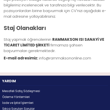
bilgileriniz incelenecek ve tarafınıza bilgi verilecektir. Bu
pozisyonlardan birine başvurmak için CV'nizi aşağıdaki e-
mail adresine yollayabilirsiniz.
Staj Olanakları
Staj yapmak öğrencilerinin
RAMMAKSON ISI SANAYİ VE
TİCARET LİMİTED ŞİRKETİ
firmamıza şahsen
başvurmaları gerekmektedir.
E-mail adresimiz:
info@rammaksononline.com
YARDIM
Mesafeli Satış Sözleşmesi
Ödeme Yöntemleri
İade ve İptal İşlemleri
Sıkça Sorulan Sorular