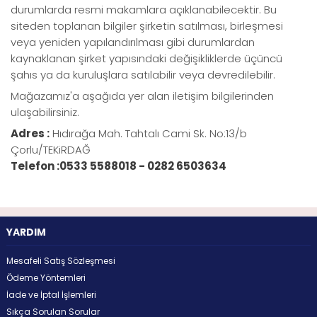
durumlarda resmi makamlara açıklanabilecektir. Bu
siteden toplanan bilgiler şirketin satılması, birleşmesi
veya yeniden yapılandırılması gibi durumlardan
kaynaklanan şirket yapısındaki değişikliklerde üçüncü
şahıs ya da kuruluşlara satılabilir veya devredilebilir.
Mağazamız'a aşağıda yer alan iletişim bilgilerinden
ulaşabilirsiniz.
Adres :
Hıdırağa Mah. Tahtalı Cami Sk. No:13/b
Çorlu/TEKiRDAĞ
Telefon :0533 5588018 - 0282 6503634
YARDIM
Mesafeli Satış Sözleşmesi
Ödeme Yöntemleri
İade ve İptal İşlemleri
Sıkça Sorulan Sorular