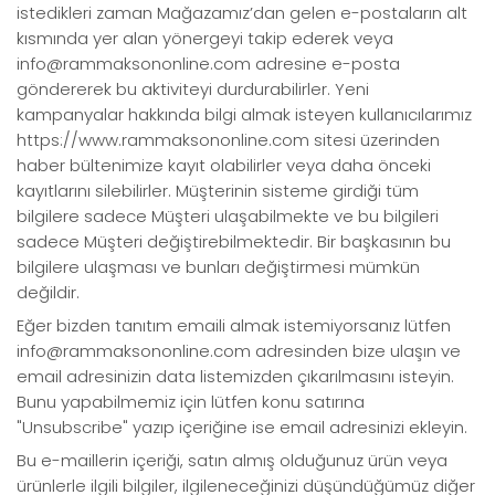
istedikleri zaman Mağazamız’dan gelen e-postaların alt
kısmında yer alan yönergeyi takip ederek veya
info@rammaksononline.com adresine e-posta
göndererek bu aktiviteyi durdurabilirler. Yeni
kampanyalar hakkında bilgi almak isteyen kullanıcılarımız
https://www.rammaksononline.com sitesi üzerinden
haber bültenimize kayıt olabilirler veya daha önceki
kayıtlarını silebilirler. Müşterinin sisteme girdiği tüm
bilgilere sadece Müşteri ulaşabilmekte ve bu bilgileri
sadece Müşteri değiştirebilmektedir. Bir başkasının bu
bilgilere ulaşması ve bunları değiştirmesi mümkün
değildir.
Eğer bizden tanıtım emaili almak istemiyorsanız lütfen
info@rammaksononline.com adresinden bize ulaşın ve
email adresinizin data listemizden çıkarılmasını isteyin.
Bunu yapabilmemiz için lütfen konu satırına
"Unsubscribe" yazıp içeriğine ise email adresinizi ekleyin.
Bu e-maillerin içeriği, satın almış olduğunuz ürün veya
ürünlerle ilgili bilgiler, ilgileneceğinizi düşündüğümüz diğer