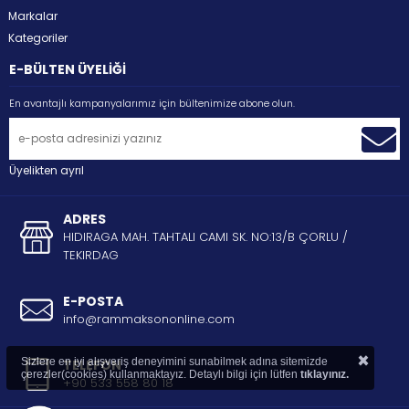
Markalar
Kategoriler
E-BÜLTEN ÜYELİĞİ
En avantajlı kampanyalarımız için bültenimize abone olun.
Üyelikten ayrıl
ADRES
HIDIRAGA MAH. TAHTALI CAMI SK. NO:13/B ÇORLU /
TEKIRDAG
E-POSTA
info@rammaksononline.com
×
Sizlere en iyi alışveriş deneyimini sunabilmek adına sitemizde
TELEFON
çerezler(cookies) kullanmaktayız. Detaylı bilgi için lütfen
tıklayınız.
+90 533 558 80 18