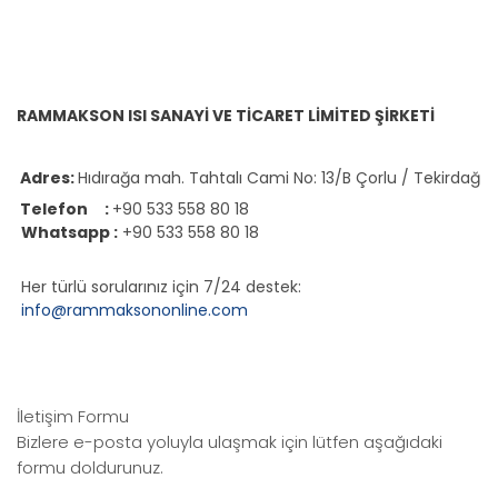
RAMMAKSON ISI SANAYİ VE TİCARET LİMİTED ŞİRKETİ
Adres:
Hıdırağa mah. Tahtalı Cami No: 13/B Çorlu / Tekirdağ
Telefon :
+90 533 558 80 18
Whatsapp :
+90 533 558 80 18
Her türlü sorularınız için 7/24 destek:
info@rammaksononline.com
İletişim Formu
Bizlere e-posta yoluyla ulaşmak için lütfen aşağıdaki
formu doldurunuz.