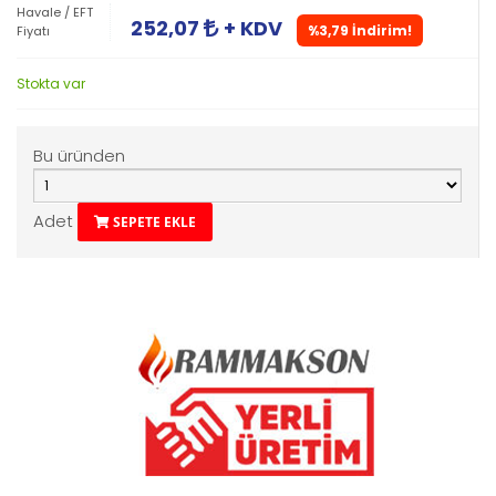
Havale / EFT
252,07
+ KDV
%3,79 İndirim!
Fiyatı
Stokta var
Bu üründen
Adet
SEPETE EKLE