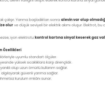
ektrot, alevin varlığını tespit ederek kontrol kartına sinyal gön
ak çalışır. Yanma başladıktan sonra
alevin var olup olmadığ
ze olur
ve düşük seviyeli bir elektrik akımı oluşur. Elektrot, bu
ezse, iyon elektrotu
kontrol kartına sinyal keserek gaz va
Özellikleri
ülörleriyle uyumlu standart ölçüler.
yesinde yüksek sıcaklıklara karşı dirençlidir.
yanıklı olup uzun ömürlü kullanım sağlar.
le algılayarak güvenli yanma sağlar.
 zahmetsiz kurulum imkânı sunar.