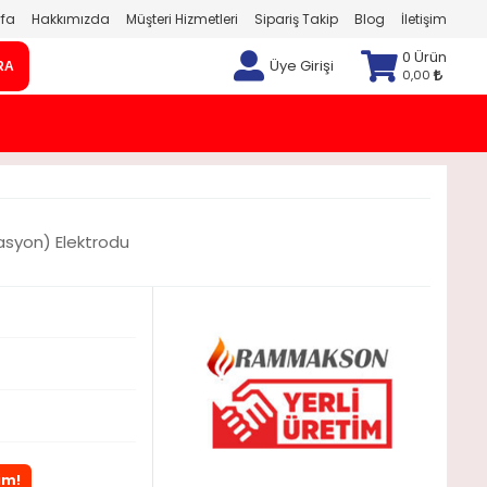
fa
Hakkımızda
Müşteri Hizmetleri
Sipariş Takip
Blog
İletişim
0 Ürün
Üye Girişi
RA
0,00
syon) Elektrodu
im!