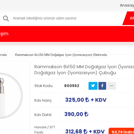
Anasay
A
tişim
trodu
Rammakson 8x150 MM Doğalgaz İyon (İyonizasyon) Elektrodu
Rammakson 8x150 MM Doğalgaz İyon (İyoniza
Doğalgaz İyon (İyonizasyon) Çubuğu
Stok Kodu
R00552
325,00
+ KDV
Kdv Hariç
390,00
Kdv Dahil
Havale / EFT
312,68
+ KDV
%3,79 İndir
Fiyatı