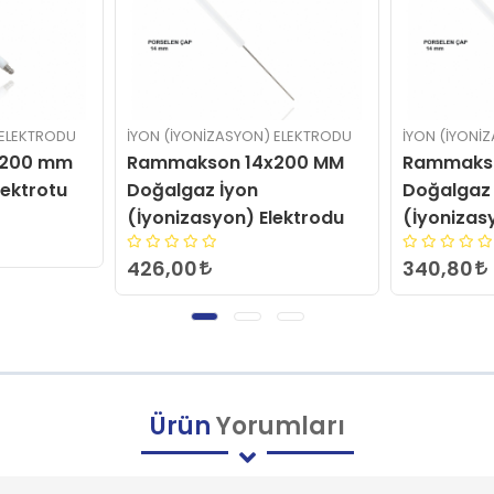
 ELEKTRODU
İYON (İYONIZASYON) ELEKTRODU
İYON (İYONI
200 MM
Rammakson 14x150 MM
Rammaks
Doğalgaz İyon
Doğalgaz 
lektrodu
(İyonizasyon) Elektrodu
(İyonizas
340,80
189,60
Ürün
Yorumları