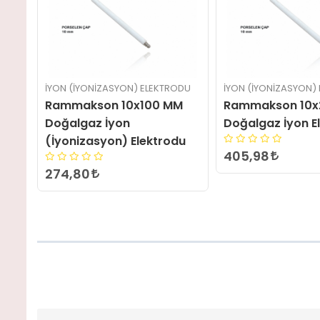
ODU
İYON (İYONIZASYON) ELEKTRODU
İYON (İYONIZASYON)
M
Rammakson 10x200 mm
Rammakson 14x
Doğalgaz İyon Elektrotu
Doğalgaz İyon
du
(İyonizasyon) E
405,98
426,00