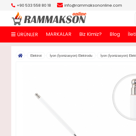
+90 533 558 80 18
info@rammaksononline.com
MARKALAR
Biz Kimiz?
Blog
İle
ÜRÜNLER
Elektrot
İyon (İyonizasyon) Elektrodu
İyon (İyonizasyon) Elek