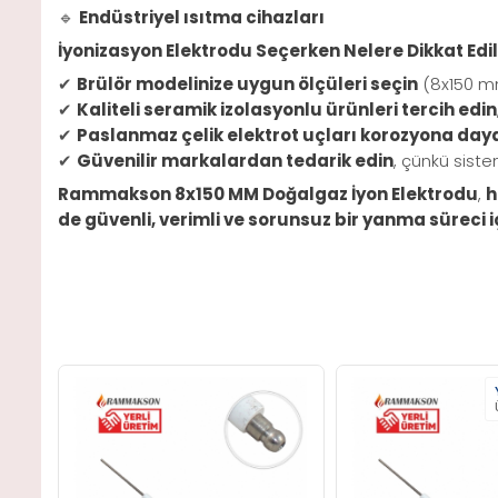
🔹
Endüstriyel ısıtma cihazları
İyonizasyon Elektrodu Seçerken Nelere Dikkat Edi
✔
Brülör modelinize uygun ölçüleri seçin
(8x150 mm
✔
Kaliteli seramik izolasyonlu ürünleri tercih edin
✔
Paslanmaz çelik elektrot uçları korozyona daya
✔
Güvenilir markalardan tedarik edin
, çünkü sistem
Rammakson 8x150 MM Doğalgaz İyon Elektrodu
,
h
de güvenli, verimli ve sorunsuz bir yanma süreci 
Yeni
Ürün