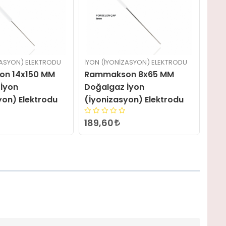
ZASYON) ELEKTRODU
İYON (İYONIZASYON) ELEKTRODU
İYON
on 8x65 MM
Rammakson 14x350 MM
Ram
İyon
Doğalgaz İyon
Doğ
yon) Elektrodu
(İyonizasyon) Elektrodu
Ele
668,40
36