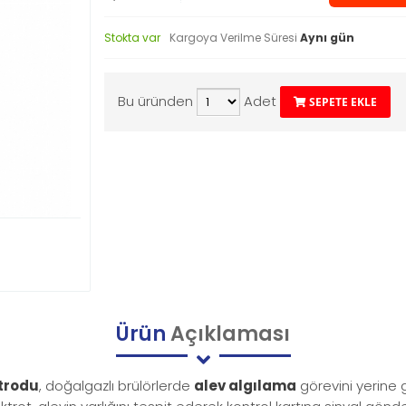
Stokta var
Kargoya Verilme Süresi
Aynı gün
Bu üründen
Adet
SEPETE EKLE
Ürün
Açıklaması
trodu
, doğalgazlı brülörlerde
alev algılama
görevini yerine ge