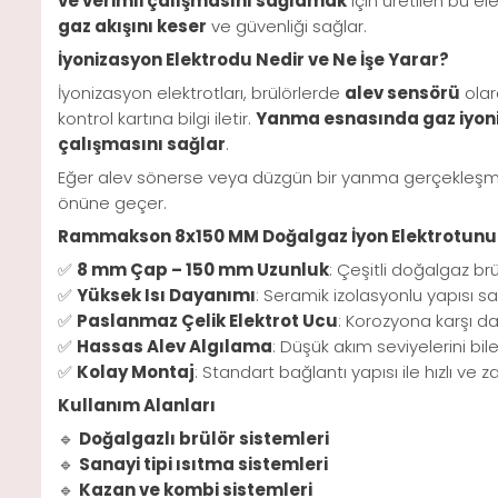
ve verimli çalışmasını sağlamak
için üretilen bu el
gaz akışını keser
ve güvenliği sağlar.
İyonizasyon Elektrodu Nedir ve Ne İşe Yarar?
İyonizasyon elektrotları, brülörlerde
alev sensörü
olar
kontrol kartına bilgi iletir.
Yanma esnasında gaz iyoni
çalışmasını sağlar
.
Eğer alev sönerse veya düzgün bir yanma gerçekleşm
önüne geçer.
Rammakson 8x150 MM Doğalgaz İyon Elektrotunun 
✅
8 mm Çap – 150 mm Uzunluk
: Çeşitli doğalgaz br
✅
Yüksek Isı Dayanımı
: Seramik izolasyonlu yapısı sa
✅
Paslanmaz Çelik Elektrot Ucu
: Korozyona karşı da
✅
Hassas Alev Algılama
: Düşük akım seviyelerini bi
✅
Kolay Montaj
: Standart bağlantı yapısı ile hızlı ve
Kullanım Alanları
🔹
Doğalgazlı brülör sistemleri
🔹
Sanayi tipi ısıtma sistemleri
🔹
Kazan ve kombi sistemleri