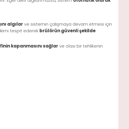
derir. Eğer alev algılanmazsa, sistem
otomatik olarak
ını algılar
ve sistemin çalışmaya devam etmesi için
 akımı tespit ederek
brülörün güvenli şekilde
lfinin kapanmasını sağlar
ve olası bir tehlikenin