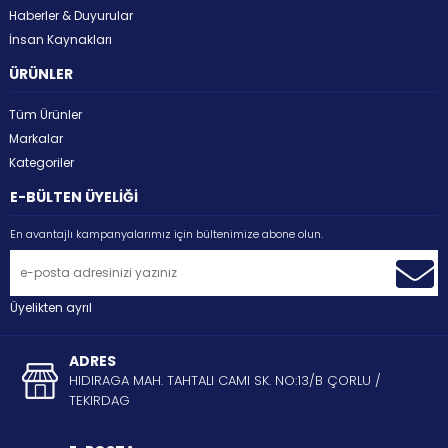
Haberler & Duyurular
İnsan Kaynakları
ÜRÜNLER
Tüm Ürünler
Markalar
Kategoriler
E-BÜLTEN ÜYELİĞİ
En avantajlı kampanyalarımız için bültenimize abone olun.
Üyelikten ayrıl
ADRES
HIDIRAGA MAH. TAHTALI CAMI SK. NO:13/B ÇORLU /
TEKIRDAG