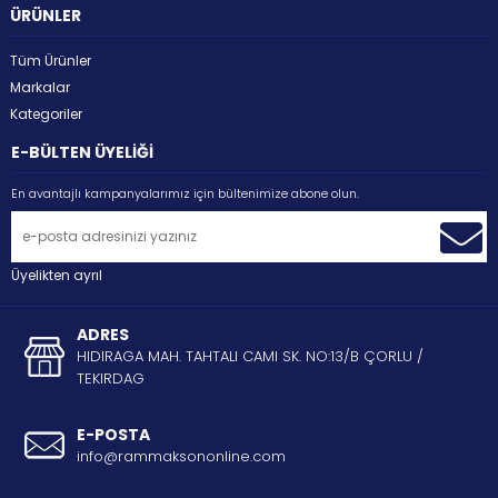
ÜRÜNLER
Tüm Ürünler
Markalar
Kategoriler
E-BÜLTEN ÜYELİĞİ
En avantajlı kampanyalarımız için bültenimize abone olun.
Üyelikten ayrıl
ADRES
HIDIRAGA MAH. TAHTALI CAMI SK. NO:13/B ÇORLU /
TEKIRDAG
E-POSTA
info@rammaksononline.com