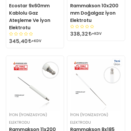
Ecostar 9x60mm
Rammakson 10x200
Kablolu Gaz
mm Doğalgaz İyon
Ateşleme Ve İyon
Elektrotu
Elektrotu
338,32
+KDV
345,40
+KDV
Yeni
Ürün
İYON (İYONIZASYON)
İYON (İYONIZASYON)
ELEKTRODU
ELEKTRODU
Rammakson 11x200
Rammakson 8x185