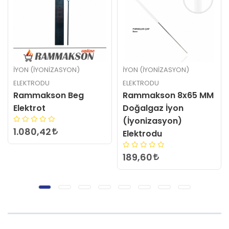
İYON (İYONIZASYON)
İYON (İYONIZASYON)
ELEKTRODU
ELEKTRODU
Rammakson 8x65 MM
Rammakson 14x450
Doğalgaz İyon
MM Doğalgaz İyon
(İyonizasyon)
(İyonizasyon)
Elektrodu
Elektrodu
189,60
877,20