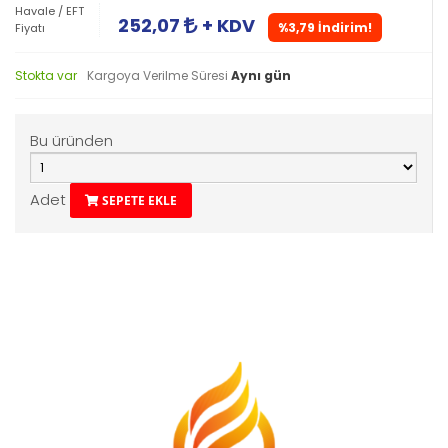
Havale / EFT
252,07
+ KDV
%3,79 İndirim!
Fiyatı
Stokta var
Kargoya Verilme Süresi
Aynı gün
Bu üründen
Adet
SEPETE EKLE