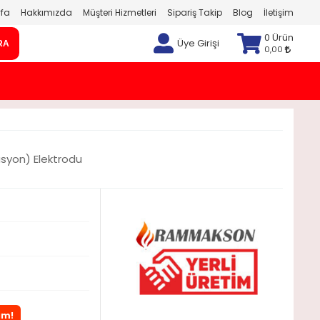
fa
Hakkımızda
Müşteri Hizmetleri
Sipariş Takip
Blog
İletişim
0 Ürün
Üye Girişi
RA
0,00
syon) Elektrodu
im!