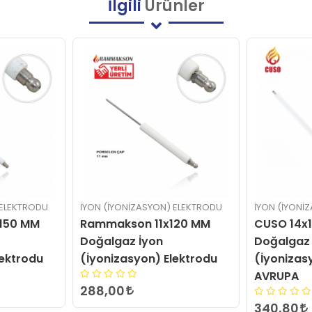
İlgili
Ürünler
) ELEKTRODU
İYON (İYONIZASYON) ELEKTRODU
İYON (İYON
120 MM
CUSO 14x150 MM
Rammaks
Doğalgaz İyon
Doğalgaz
lektrodu
(İyonizasyon) Elektrodu
(İyoniza
AVRUPA
426,00
340,80