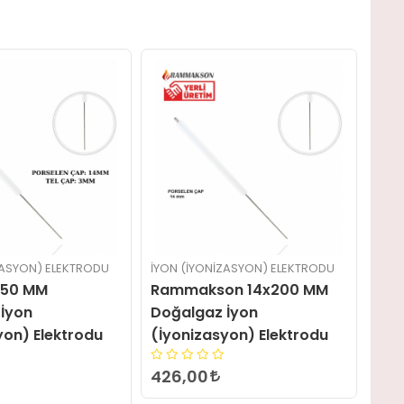
IZASYON) ELEKTRODU
İYON (İYONIZASYON) ELEKTRODU
İYO
on 14x200 MM
Rammakson 14x150 MM
Ra
 İyon
Doğalgaz İyon
Do
syon) Elektrodu
(İyonizasyon) Elektrodu
28
340,80