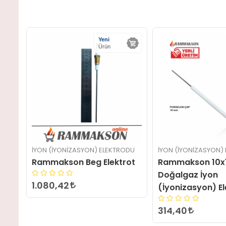
RODU
İYON (İYONIZASYON) ELEKTRODU
İYON (İYONIZASYON
rot
Rammakson 10x150 MM
Rammakson 11x
Doğalgaz İyon
Doğalgaz İyon
(İyonizasyon) Elektrodu
(İyonizasyon) E
314,40
288,00