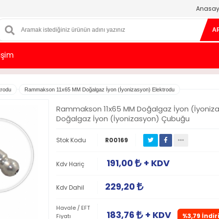
Anasay
A
tişim
trodu
Rammakson 11x65 MM Doğalgaz İyon (İyonizasyon) Elektrodu
Rammakson 11x65 MM Doğalgaz İyon (İyoniza
Doğalgaz İyon (İyonizasyon) Çubuğu
Stok Kodu
R00169
191,00
+ KDV
Kdv Hariç
229,20
Kdv Dahil
Havale / EFT
183,76
+ KDV
%3,79 İndir
Fiyatı