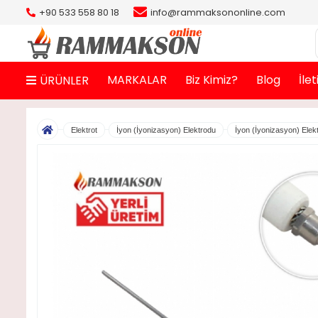
+90 533 558 80 18
info@rammaksononline.com
MARKALAR
Biz Kimiz?
Blog
İle
ÜRÜNLER
Elektrot
İyon (İyonizasyon) Elektrodu
İyon (İyonizasyon) Elek