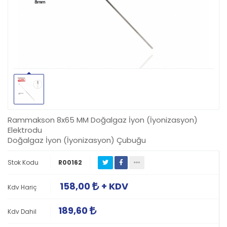
Rammakson 8x65 MM Doğalgaz İyon (İyonizasyon)
Elektrodu
Doğalgaz İyon (İyonizasyon) Çubuğu
Stok Kodu
R00162
158,00
+ KDV
Kdv Hariç
189,60
Kdv Dahil