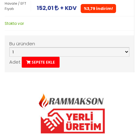
Havale / EFT
152,01
+ KDV
%3,79 İndirim!
Fiyatı
Stokta var
Bu üründen
Adet
SEPETE EKLE