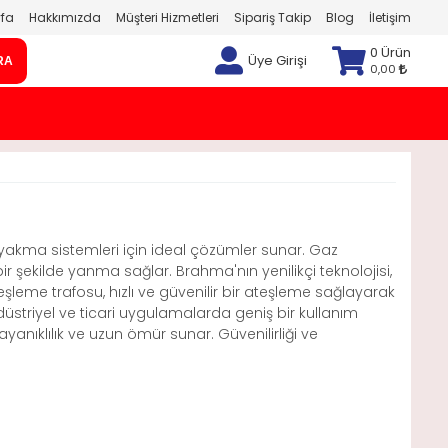
fa
Hakkımızda
Müşteri Hizmetleri
Sipariş Takip
Blog
İletişim
0 Ürün
Üye Girişi
RA
0,00
 yakma sistemleri için ideal çözümler sunar. Gaz
bir şekilde yanma sağlar. Brahma'nın yenilikçi teknolojisi,
leme trafosu, hızlı ve güvenilir bir ateşleme sağlayarak
düstriyel ve ticari uygulamalarda geniş bir kullanım
yanıklılık ve uzun ömür sunar. Güvenilirliği ve