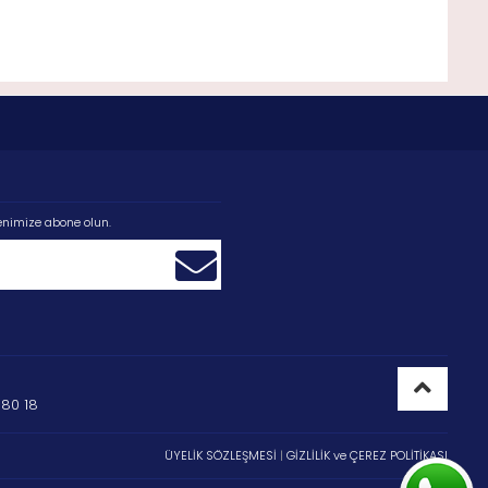
enimize abone olun.
80 18
ÜYELİK SÖZLEŞMESİ
|
GİZLİLİK ve ÇEREZ POLİTİKASI