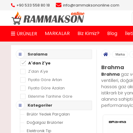
+90 533 558 80 18
info@rammaksononline.com
MARKALAR
Biz Kimiz?
Blog
İle
ÜRÜNLER
Sıralama
Marka
A'dan Z'ye
Brahma
Z'dan A'ye
Brahma
gaz ve
Fiyata Göre Artan
ventilleri, doğ
hassas gaz akış
Fiyata Göre Azalan
istikrarlı bir 
Eklenme Tarihine Göre
alanına sahipti
Kategoriler
performansıyla
Brülör Yedek Parçaları
Doğalgaz Brülörler
Elektronik Tip