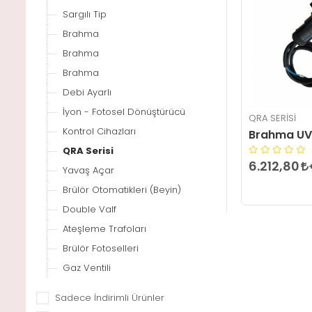
Sargılı Tip
Brahma
Brahma
Brahma
Debi Ayarlı
İyon - Fotosel Dönüştürücü
QRA SERISI
Kontrol Cihazları
Brahma UV1
QRA Serisi
6.212,80
Yavaş Açar
Brülör Otomatikleri (Beyin)
Double Valf
Ateşleme Trafoları
Brülör Fotoselleri
Gaz Ventili
Sadece İndirimli Ürünler