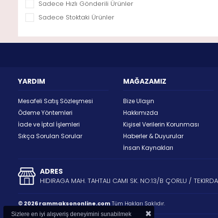
Sadece Hızlı Gönderili Ürünler
Sadece Stoktaki Ürünler
YARDIM
MAĞAZAMIZ
Mesafeli Satış Sözleşmesi
Bize Ulaşın
Ödeme Yöntemleri
Hakkımızda
İade ve İptal İşlemleri
Kişisel Verilerin Korunması
Sıkça Sorulan Sorular
Haberler & Duyurular
İnsan Kaynakları
ADRES
HIDIRAGA MAH. TAHTALI CAMI SK. NO:13/B ÇORLU / TEKIRD
© 2026 rammaksononline.com
Tüm Hakları Saklıdır.
×
Sizlere en iyi alışveriş deneyimini sunabilmek