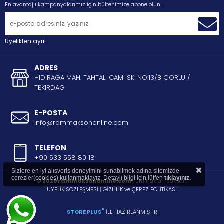
En avantajlı kampanyalarımız için bültenimize abone olun.
Üyelikten ayrıl
ADRES
HIDIRAGA MAH. TAHTALI CAMI SK. NO:13/B ÇORLU /
TEKIRDAG
E-POSTA
info@rammaksononline.com
TELEFON
+90 533 558 80 18
×
Sizlere en iyi alışveriş deneyimini sunabilmek adına sitemizde
çerezler(cookies) kullanmaktayız. Detaylı bilgi için lütfen
tıklayınız.
© 2026 rammaksononline.com
Tüm Hakları Saklıdır.
ÜYELİK SÖZLEŞMESİ
|
GİZLİLİK ve ÇEREZ POLİTİKASI
®
STORE PLUS
İLE HAZIRLANMIŞTIR