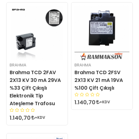
BRAHMA
BRAHMA
Brahma TCD 2FAV
Brahma TCD 2FSV
2X13 KV 30 mA 29VA
2X13 KV 21 mA 19VA
%33 Çift Çıkışlı
%100 Çift Çıkışlı
Elektronik Tip
1.140,70
+KDV
Ateşleme Trafosu
1.140,70
+KDV
Yeni