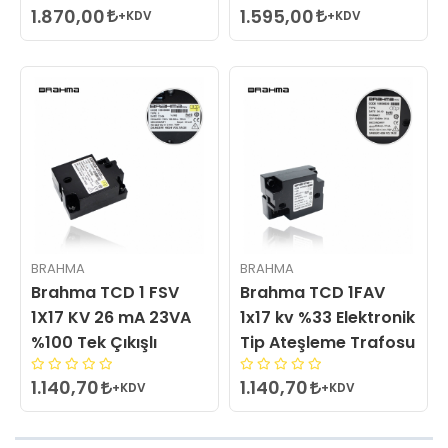
1.870,00
1.595,00
+KDV
+KDV
BRAHMA
BRAHMA
Brahma TCD 1 FSV
Brahma TCD 1FAV
1X17 KV 26 mA 23VA
1x17 kv %33 Elektronik
%100 Tek Çıkışlı
Tip Ateşleme Trafosu
1.140,70
1.140,70
+KDV
+KDV