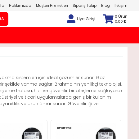
fa
Hakkımızda
Müşteri Hizmetleri
Sipariş Takip
Blog
İletişim
0 Ürün
Üye Girişi
RA
0,00
 yakma sistemleri için ideal çözümler sunar. Gaz
bir şekilde yanma sağlar. Brahma'nın yenilikçi teknolojisi,
leme trafosu, hızlı ve güvenilir bir ateşleme sağlayarak
düstriyel ve ticari uygulamalarda geniş bir kullanım
yanıklılık ve uzun ömür sunar. Güvenilirliği ve