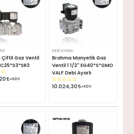
ALF
DEBI AYARLI
Çiftli Gaz Ventil
Brahma Manyetik Gaz
VC25*S3*SR3
Ventil 1 1/2" EG40*S*GMO
VALF Debi Ayarlı
,20
+KDV
10.024,30
+KDV