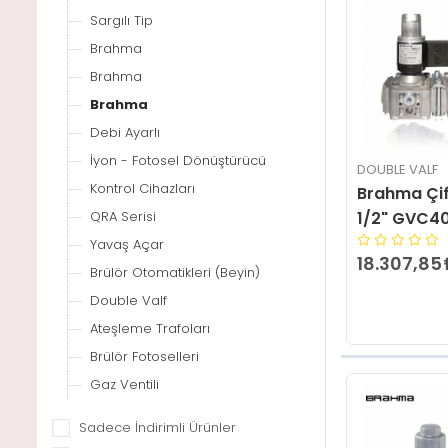
Sargılı Tip
Brahma
Brahma
Brahma
Debi Ayarlı
İyon - Fotosel Dönüştürücü
DOUBLE VALF
Kontrol Cihazları
Brahma Çift
1/2" GVC4
QRA Serisi
Yavaş Açar
18.307,85
Brülör Otomatikleri (Beyin)
Double Valf
Ateşleme Trafoları
Brülör Fotoselleri
Gaz Ventili
Sadece İndirimli Ürünler