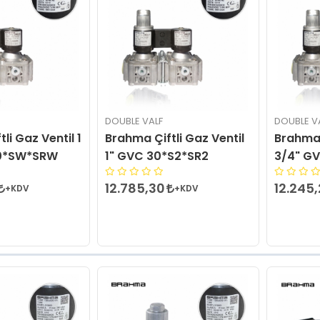
DOUBLE VALF
DOUBLE V
li Gaz Ventil 1
Brahma Çiftli Gaz Ventil
Brahma 
0*SW*SRW
1" GVC 30*S2*SR2
3/4" G
12.785,30
12.245
+KDV
+KDV