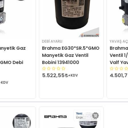
DEBI AYARLI
YAVAŞ A
nyetik Gaz
Brahma EG30*SR.5*GMO
Brahma
Manyetik Gaz Ventil
Ventil 
*GMO Debi
Bobini 13941000
Valf Ya
5.522,55
4.501,
+KDV
+KDV
Yeni
Ürün