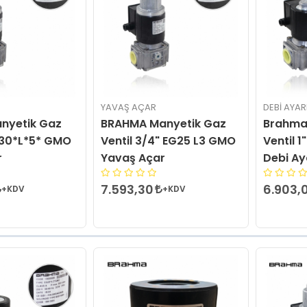
YAVAŞ AÇAR
DEBI AYAR
nyetik Gaz
BRAHMA Manyetik Gaz
Brahma
EG30*L*5* GMO
Ventil 3/4" EG25 L3 GMO
Ventil 
r
Yavaş Açar
Debi Ay
7.593,30
6.903,
+KDV
+KDV