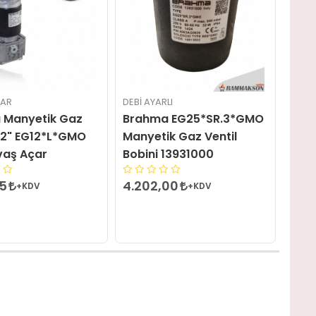
ÇAR
DEBI AYARLI
 Manyetik Gaz
Brahma EG25*SR.3*GMO
1/2" EG12*L*GMO
Manyetik Gaz Ventil
vaş Açar
Bobini 13931000
75
4.202,00
+KDV
+KDV