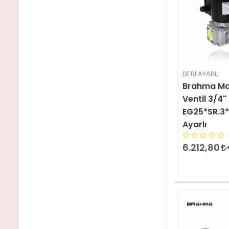
DEBI AYARLI
Brahma Ma
Ventil 3/4"
EG25*SR.3
Ayarlı
6.212,80