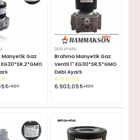
LI
DEBI AYARLI
 Manyetik Gaz
Brahma Manyetik Gaz
1" EG30*SR.2*GMO
Ventil 1" EG30*SR.5*GMO
arlı
Debi Ayarlı
05
6.903,05
+KDV
+KDV