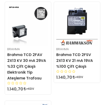
BRAHMA
BRAHMA
Brahma TCD 2FAV
Brahma TCD 2FSV
2X13 KV 30 mA 29VA
2X13 KV 21 mA 19VA
%33 Çift Çıkışlı
%100 Çift Çıkışlı
Elektronik Tip
1.140,70
+KDV
Ateşleme Trafosu
1.140,70
+KDV
Yeni