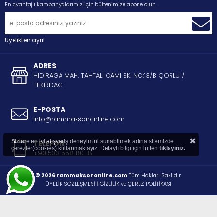
En avantajlı kampanyalarımız için bültenimize abone olun.
Üyelikten ayrıl
ADRES
HIDIRAGA MAH. TAHTALI CAMI SK. NO:13/B ÇORLU /
TEKIRDAG
E-POSTA
info@rammaksononline.com
×
Sizlere en iyi alışveriş deneyimini sunabilmek adına sitemizde
TELEFON
çerezler(cookies) kullanmaktayız. Detaylı bilgi için lütfen
tıklayınız.
+90 533 558 80 18
© 2026 rammaksononline.com
Tüm Hakları Saklıdır.
ÜYELİK SÖZLEŞMESİ
|
GİZLİLİK ve ÇEREZ POLİTİKASI
®
STORE PLUS
İLE HAZIRLANMIŞTIR