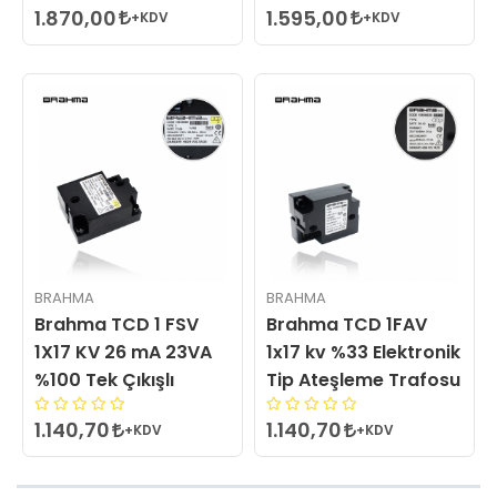
1.870,00
1.595,00
+KDV
+KDV
BRAHMA
BRAHMA
Brahma TCD 1 FSV
Brahma TCD 1FAV
1X17 KV 26 mA 23VA
1x17 kv %33 Elektronik
%100 Tek Çıkışlı
Tip Ateşleme Trafosu
1.140,70
1.140,70
+KDV
+KDV