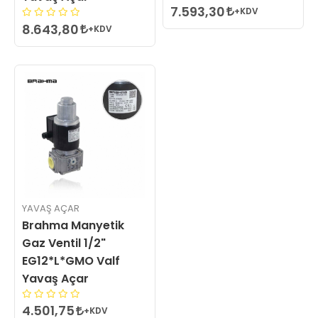
7.593,30
+KDV
8.643,80
+KDV
YAVAŞ AÇAR
Brahma Manyetik
Gaz Ventil 1/2"
EG12*L*GMO Valf
Yavaş Açar
4.501,75
+KDV