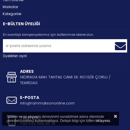
Markalar
Kategoriler
E-BÜLTEN ÜYELİĞİ
En avantajlı kampanyalarımız için bültenimize abone olun.
Üyelikten ayrıl
ADRES
HIDIRAGA MAH. TAHTALI CAMI SK. NO:13/B ÇORLU /
TEKIRDAG
E-POSTA
info@rammaksononline.com
×
Sizlere en iyi alışveriş deneyimini sunabilmek adına sitemizde
TELEFON
çerezler(cookies) kullanmaktayız. Detaylı bilgi için lütfen
tıklayınız.
+90 533 558 80 18