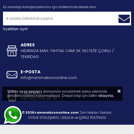
En avantajlı kampanyalarımız için bültenimize abone olun.
Üyelikten ayrıl
ADRES
HIDIRAGA MAH. TAHTALI CAMI SK. NO:13/B ÇORLU /
TEKIRDAG
E-POSTA
info@rammaksononline.com
×
Sizlere en iyi alışveriş deneyimini sunabilmek adına sitemizde
TELEFON
çerezler(cookies) kullanmaktayız. Detaylı bilgi için lütfen
tıklayınız.
+90 533 558 80 18
© 2026 rammaksononline.com
Tüm Hakları Saklıdır.
ÜYELİK SÖZLEŞMESİ
|
GİZLİLİK ve ÇEREZ POLİTİKASI
®
STORE PLUS
İLE HAZIRLANMIŞTIR