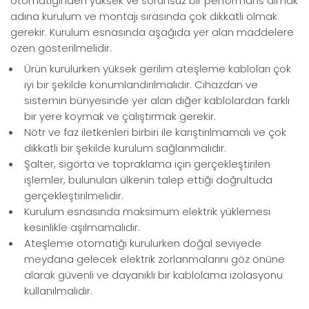
otomatiğinden yüksek ve sorunsuz bir performans almak
adına kurulum ve montajı sırasında çok dikkatli olmak
gerekir. Kurulum esnasında aşağıda yer alan maddelere
özen gösterilmelidir.
Ürün kurulurken yüksek gerilim ateşleme kabloları çok
iyi bir şekilde konumlandırılmalıdır. Cihazdan ve
sistemin bünyesinde yer alan diğer kablolardan farklı
bir yere koymak ve çalıştırmak gerekir.
Nötr ve faz iletkenleri birbiri ile karıştırılmamalı ve çok
dikkatli bir şekilde kurulum sağlanmalıdır.
Şalter, sigorta ve topraklama için gerçekleştirilen
işlemler, bulunulan ülkenin talep ettiği doğrultuda
gerçekleştirilmelidir.
Kurulum esnasında maksimum elektrik yüklemesi
kesinlikle aşılmamalıdır.
Ateşleme otomatiği kurulurken doğal seviyede
meydana gelecek elektrik zorlanmalarını göz önüne
alarak güvenli ve dayanıklı bir kablolama izolasyonu
kullanılmalıdır.