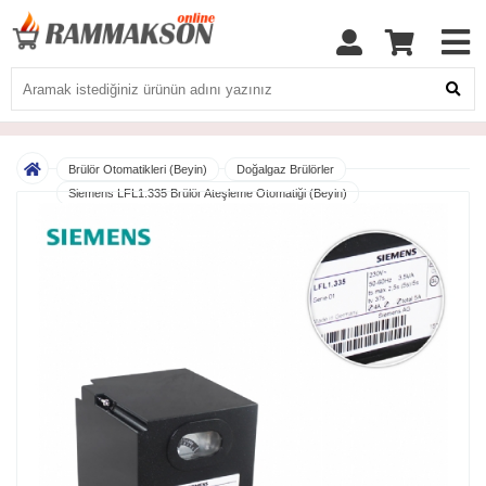
Brülör Otomatikleri (Beyin)
Doğalgaz Brülörler
Siemens LFL1.335 Brülör Ateşleme Otomatiği (Beyin)