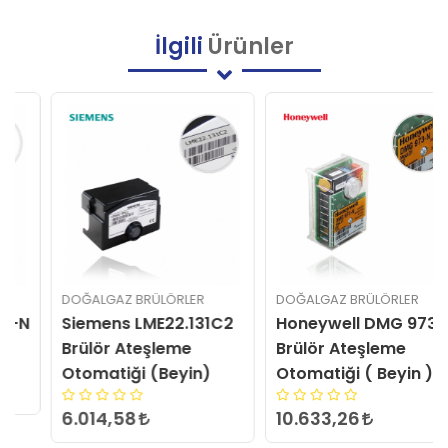
İlgili
Ürünler
DOĞALGAZ BRÜLÖRLER
DOĞALGAZ BRÜLÖRLER
Siemens LME22.131C2
Honeywell DMG 973-N
Brülör Ateşleme
Brülör Ateşleme
Otomatiği (Beyin)
Otomatiği ( Beyin )
6.014,58
10.633,26