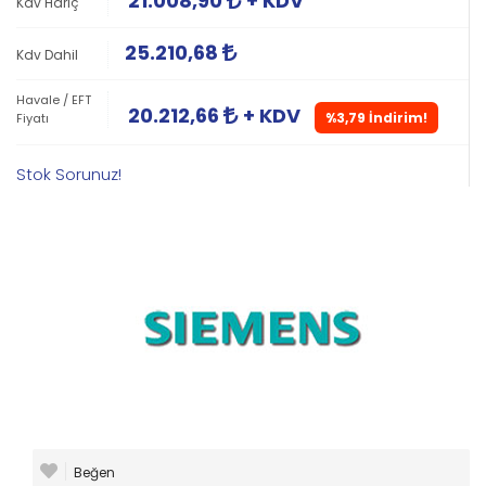
21.008,90
+ KDV
Kdv Hariç
25.210,68
Kdv Dahil
Havale / EFT
20.212,66
+ KDV
%3,79 İndirim!
Fiyatı
Stok Sorunuz!
Beğen