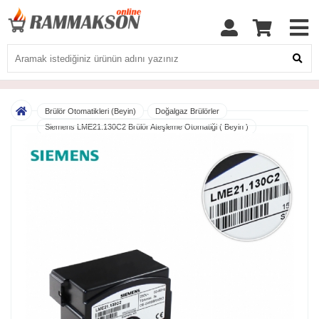
Brülör Otomatikleri (Beyin)
Doğalgaz Brülörler
Siemens LME21.130C2 Brülör Ateşleme Otomatiği ( Beyin )