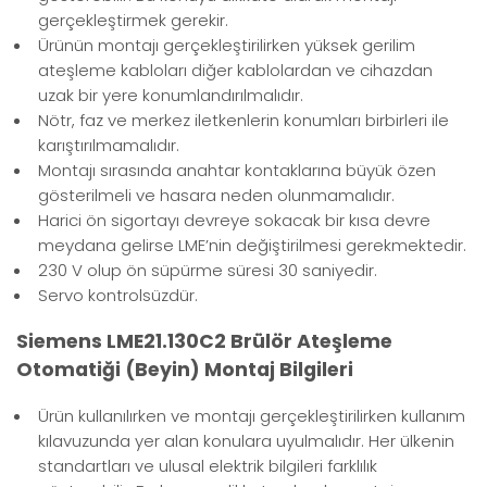
gerçekleştirmek gerekir.
Ürünün montajı gerçekleştirilirken yüksek gerilim
ateşleme kabloları diğer kablolardan ve cihazdan
uzak bir yere konumlandırılmalıdır.
Nötr, faz ve merkez iletkenlerin konumları birbirleri ile
karıştırılmamalıdır.
Montajı sırasında anahtar kontaklarına büyük özen
gösterilmeli ve hasara neden olunmamalıdır.
Harici ön sigortayı devreye sokacak bir kısa devre
meydana gelirse LME’nin değiştirilmesi gerekmektedir.
230 V olup ön süpürme süresi 30 saniyedir.
Servo kontrolsüzdür.
Siemens LME21.130C2 Brülör Ateşleme
Otomatiği (Beyin) Montaj Bilgileri
Ürün kullanılırken ve montajı gerçekleştirilirken kullanım
kılavuzunda yer alan konulara uyulmalıdır. Her ülkenin
standartları ve ulusal elektrik bilgileri farklılık