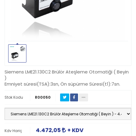
Siemens LME21.130C2 Brülör Ateşleme Otomatiği ( Beyin
)
Emniyet süresi(TSA):3sn, Ön süpürme Süresi(t1):7sn.
Stok Kodu
R00050
4.472,05
+ KDV
Kdv Hariç