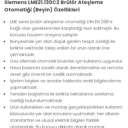
Siemens LME21.130C2 Brülör Ateşleme
Otomatiği (Beyin) Özellikleri
LME serisi brülör ateşleme otomatiği DIN EN 298’e
bağlı olan gereksinimleri karşıladığı test edilmiştir. Bu
konuda tasarım onayına sahiptir.
Bünyesinde yer alan düşük gerilim tespit özelliği ile
birlikte sektörde talep edilen bir ürün olarak öne
çıkmaktadır.
Gaz üflemeli otomatik brülörler için kullanımı uygundur.
Hava basıncını sürekli olarak denetlemekte ve remote
reset gibi önemli bir özellik sunmaktadır.
İşletim bilgileri ve arızalar hakkında renkli bilgilendirme
yapmaktadır.
Yeniden başlatma ile birlikte tekrarlama sınırlama
özelliği bulundurmaktadır.
Ürün kullanılırken ve montajı gerçekleştirilirken kullanım
kılavuzunda yer alan konulara uyulmalıdır. Her ülkenin
standartları ve ulusal elektrik bilgileri farklılık
gösterebilir. Bu konuyu dikkate alarak montajı