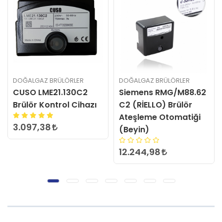
DOĞALGAZ BRÜLÖRLER
DOĞALGAZ BRÜLÖRLER
Siemens RMG/M88.62
Satronic TMG 740-3
C2 (RİELLO) Brülör
MOD.32-32 Brülör
Ateşleme Otomatiği
Ateşleme Otomatiği
(Beyin)
SIFIRLANMIŞ
12.244,98
16.800,00