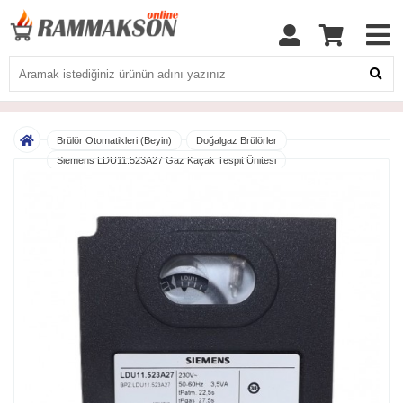
Brülör Otomatikleri (Beyin)
Doğalgaz Brülörler
Siemens LDU11.523A27 Gaz Kaçak Tespit Ünitesi