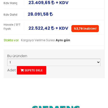
23.409,65
+ KDV
Kdv Hariç
28.091,58
Kdv Dahil
Havale / EFT
22.522,42
+ KDV
%3,79 İndirim!
Fiyatı
Stokta var
Kargoya Verilme Süresi
Aynı gün
Bu üründen
Adet
SEPETE EKLE