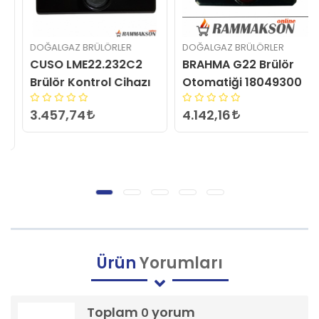
DOĞALGAZ BRÜLÖRLER
DOĞALGAZ BRÜLÖRLER
CUSO LME22.232C2
BRAHMA G22 Brülör
Brülör Kontrol Cihazı
Otomatiği 18049300
3.457,74
4.142,16
Ürün
Yorumları
Toplam
yorum
0