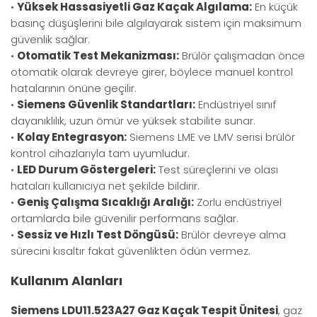
•
Yüksek Hassasiyetli Gaz Kaçak Algılama:
En küçük
basınç düşüşlerini bile algılayarak sistem için maksimum
güvenlik sağlar.
•
Otomatik Test Mekanizması:
Brülör çalışmadan önce
otomatik olarak devreye girer, böylece manuel kontrol
hatalarının önüne geçilir.
•
Siemens Güvenlik Standartları:
Endüstriyel sınıf
dayanıklılık, uzun ömür ve yüksek stabilite sunar.
•
Kolay Entegrasyon:
Siemens LME ve LMV serisi brülör
kontrol cihazlarıyla tam uyumludur.
•
LED Durum Göstergeleri:
Test süreçlerini ve olası
hataları kullanıcıya net şekilde bildirir.
•
Geniş Çalışma Sıcaklığı Aralığı:
Zorlu endüstriyel
ortamlarda bile güvenilir performans sağlar.
•
Sessiz ve Hızlı Test Döngüsü:
Brülör devreye alma
sürecini kısaltır fakat güvenlikten ödün vermez.
Kullanım Alanları
Siemens LDU11.523A27 Gaz Kaçak Tespit Ünitesi
, gaz