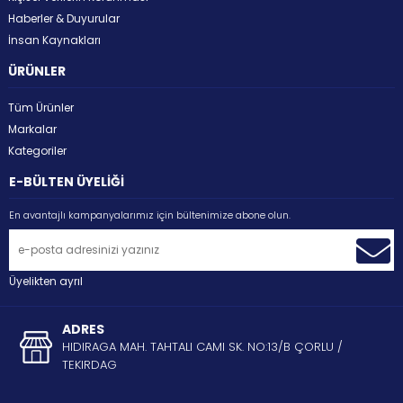
Haberler & Duyurular
İnsan Kaynakları
ÜRÜNLER
Tüm Ürünler
Markalar
Kategoriler
E-BÜLTEN ÜYELİĞİ
En avantajlı kampanyalarımız için bültenimize abone olun.
Üyelikten ayrıl
ADRES
HIDIRAGA MAH. TAHTALI CAMI SK. NO:13/B ÇORLU /
TEKIRDAG