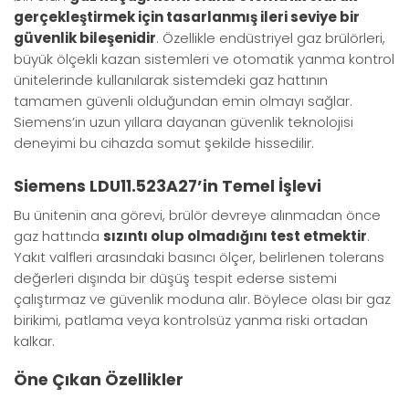
gerçekleştirmek için tasarlanmış ileri seviye bir
güvenlik bileşenidir
. Özellikle endüstriyel gaz brülörleri,
büyük ölçekli kazan sistemleri ve otomatik yanma kontrol
ünitelerinde kullanılarak sistemdeki gaz hattının
tamamen güvenli olduğundan emin olmayı sağlar.
Siemens’in uzun yıllara dayanan güvenlik teknolojisi
deneyimi bu cihazda somut şekilde hissedilir.
Siemens LDU11.523A27’in Temel İşlevi
Bu ünitenin ana görevi, brülör devreye alınmadan önce
gaz hattında
sızıntı olup olmadığını test etmektir
.
Yakıt valfleri arasındaki basıncı ölçer, belirlenen tolerans
değerleri dışında bir düşüş tespit ederse sistemi
çalıştırmaz ve güvenlik moduna alır. Böylece olası bir gaz
birikimi, patlama veya kontrolsüz yanma riski ortadan
kalkar.
Öne Çıkan Özellikler