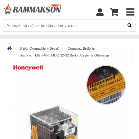
Brülör Otomatikleri (Beyin)
Doğalgaz Brülörler
Satronic TMG 740-3 MOD.32-32 Brülör Ateşleme Otomatiği
SIFIRLANMIŞ