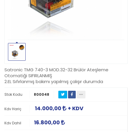
Satronic TMG 740-3 MOD.32-32 Brülör Ateşleme
Otomatiği SIFIRLANMIŞ
2.EL Sıfırlanmış bakımı yapılmış çalışır durumda
Stok Kodu
R00048
14.000,00
+ KDV
Kdv Hariç
16.800,00
Kdv Dahil