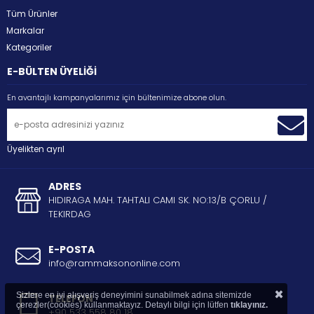
Tüm Ürünler
Markalar
Kategoriler
E-BÜLTEN ÜYELİĞİ
En avantajlı kampanyalarımız için bültenimize abone olun.
Üyelikten ayrıl
ADRES
HIDIRAGA MAH. TAHTALI CAMI SK. NO:13/B ÇORLU /
TEKIRDAG
E-POSTA
info@rammaksononline.com
×
Sizlere en iyi alışveriş deneyimini sunabilmek adına sitemizde
TELEFON
çerezler(cookies) kullanmaktayız. Detaylı bilgi için lütfen
tıklayınız.
+90 533 558 80 18