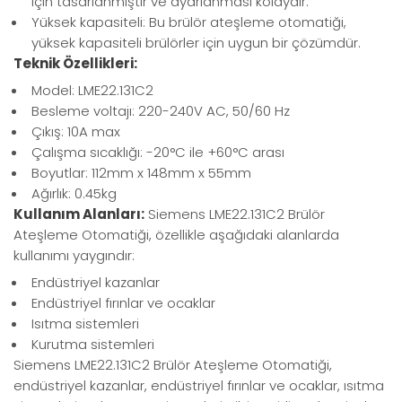
için tasarlanmıştır ve ayarlanması kolaydır.
Yüksek kapasiteli: Bu brülör ateşleme otomatiği,
yüksek kapasiteli brülörler için uygun bir çözümdür.
Teknik Özellikleri:
Model: LME22.131C2
Besleme voltajı: 220-240V AC, 50/60 Hz
Çıkış: 10A max
Çalışma sıcaklığı: -20°C ile +60°C arası
Boyutlar: 112mm x 148mm x 55mm
Ağırlık: 0.45kg
Kullanım Alanları:
Siemens LME22.131C2 Brülör
Ateşleme Otomatiği, özellikle aşağıdaki alanlarda
kullanımı yaygındır:
Endüstriyel kazanlar
Endüstriyel fırınlar ve ocaklar
Isıtma sistemleri
Kurutma sistemleri
Siemens LME22.131C2 Brülör Ateşleme Otomatiği,
endüstriyel kazanlar, endüstriyel fırınlar ve ocaklar, ısıtma