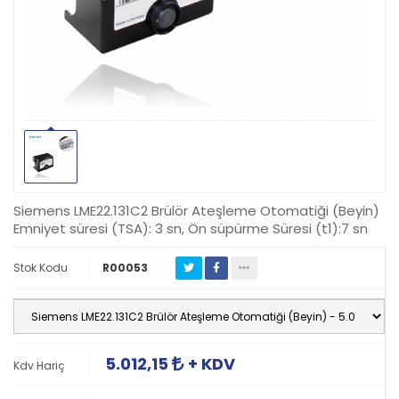
Siemens LME22.131C2 Brülör Ateşleme Otomatiği (Beyin)
Emniyet süresi (TSA): 3 sn, Ön süpürme Süresi (t1):7 sn
Stok Kodu
R00053
5.012,15
+ KDV
Kdv Hariç