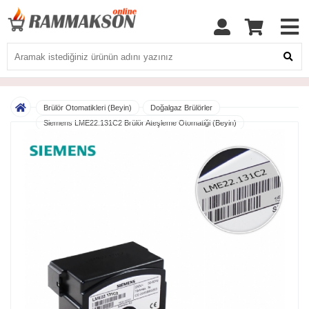
Brülör Otomatikleri (Beyin)
Doğalgaz Brülörler
Siemens LME22.131C2 Brülör Ateşleme Otomatiği (Beyin)