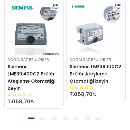
Yeni
Ürün
DOĞALGAZ BRÜLÖRLER
DOĞALGAZ BRÜLÖRLER
Siemens LME39.100C2
CUSO LME22.233C2
Brülör Ateşleme
Brülör Ateşleme
Otomatiği beyin
Otomatiği ( Beyin )
7.058,70
3.457,74