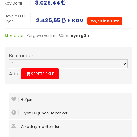
3.025,44
Kdv Dahil
Havale / EFT
2.425,65
+ KDV
%3,79 İndirim!
Fiyatı
Stokta var
Kargoya Verilme Süresi
Aynı gün
Bu üründen
Adet
SEPETE EKLE
Beğen
Fiyatı Düşünce Haber Ver
Arkadaşıma Gönder