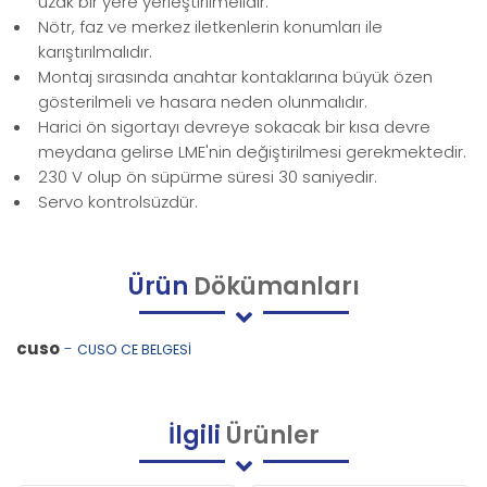
uzak bir yere yerleştirilmelidir.
Nötr, faz ve merkez iletkenlerin konumları ile
karıştırılmalıdır.
Montaj sırasında anahtar kontaklarına büyük özen
gösterilmeli ve hasara neden olunmalıdır.
Harici ön sigortayı devreye sokacak bir kısa devre
meydana gelirse LME'nin değiştirilmesi gerekmektedir.
230 V olup ön süpürme süresi 30 saniyedir.
Servo kontrolsüzdür.
Ürün
Dökümanları
cuso
-
CUSO CE BELGESİ
İlgili
Ürünler