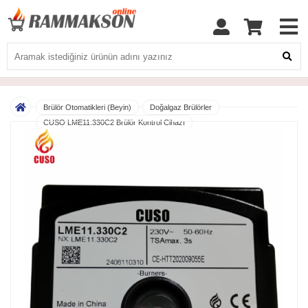
Brülör Otomatikleri (Beyin)
Doğalgaz Brülörler
CUSO LME11.330C2 Brülör Kontrol Cihazı