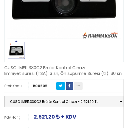
CUSO LME11.330C2 Brülör Kontrol Cihazı
Emniyet süresi (TSA): 3 sn, Ön süpürme Süresi (t1): 30 sn
Stok Kodu
R00505
2.521,20
+ KDV
Kdv Hariç