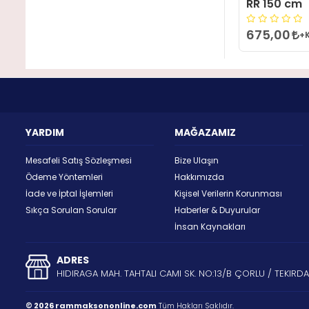
RR 150 cm
675,00
+
YARDIM
MAĞAZAMIZ
Mesafeli Satış Sözleşmesi
Bize Ulaşın
Ödeme Yöntemleri
Hakkımızda
İade ve İptal İşlemleri
Kişisel Verilerin Korunması
Sıkça Sorulan Sorular
Haberler & Duyurular
İnsan Kaynakları
ADRES
HIDIRAGA MAH. TAHTALI CAMI SK. NO:13/B ÇORLU / TEKIRD
© 2026 rammaksononline.com
Tüm Hakları Saklıdır.