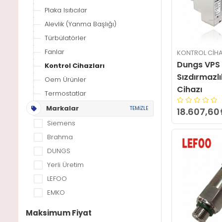
Plaka Isıtıcılar
Alevlik (Yanma Başlığı)
Türbülatörler
Fanlar
KONTROL CIHA
Dungs VPS
Kontrol Cihazları
Sızdırmazlı
Oem Ürünler
Cihazı
Termostatlar
Markalar
TEMİZLE
18.607,60
Siemens
Brahma
DUNGS
Yerli Üretim
LEFOO
EMKO
Maksimum Fiyat