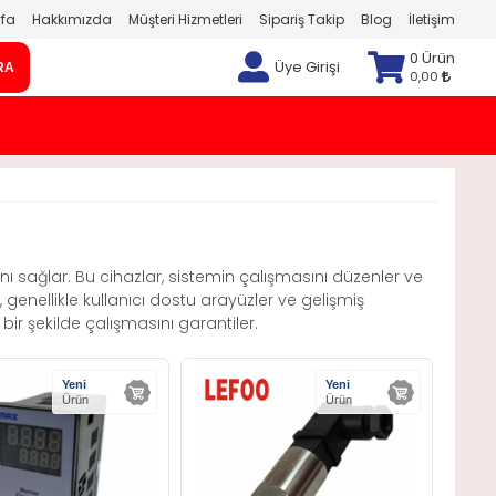
fa
Hakkımızda
Müşteri Hizmetleri
Sipariş Takip
Blog
İletişim
0 Ürün
Üye Girişi
RA
0,00
sını sağlar. Bu cihazlar, sistemin çalışmasını düzenler ve
enellikle kullanıcı dostu arayüzler ve gelişmiş
 bir şekilde çalışmasını garantiler.
Yeni
Yeni
Ürün
Ürün