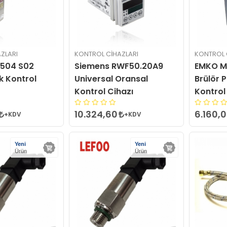
ZLARI
KONTROL CIHAZLARI
KONTROL 
 504 S02
Siemens RWF50.20A9
EMKO MX
k Kontrol
Universal Oransal
Brülör 
Kontrol Cihazı
Kontrol
10.324,60
6.160,
+KDV
+KDV
Yeni
Yeni
Ürün
Ürün