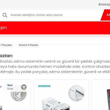
Anasay
A
tişim
k Parçaları
Kontrol Cihazları
azları
ihazları, ısıtma sisteminin verimli ve güvenli bir şekilde çalışma
 veya hata durumunda hemen müdahale eder. Kontrol cihazları, g
atılmıştır. Bu yedek parçalar, ısıtma sistemlerinin güvenli ve etkili
Yeni
Ürün