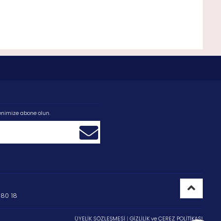
enimize abone olun.
80 18
ÜYELİK SÖZLEŞMESİ
|
GİZLİLİK ve ÇEREZ POLİTİKASI