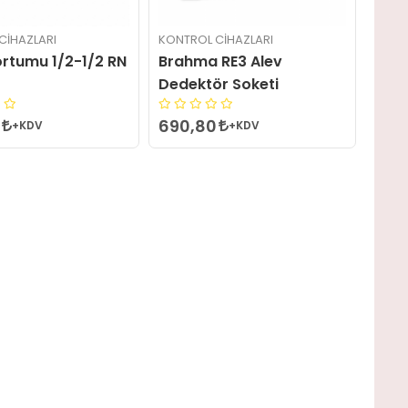
CIHAZLARI
KONTROL CIHAZLARI
ortumu 1/2-1/2 RN
Brahma RE3 Alev
Dedektör Soketi
0
690,80
+KDV
+KDV