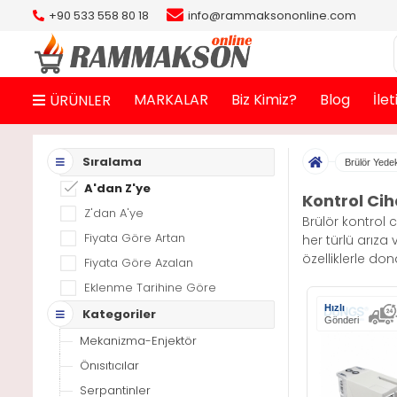
+90 533 558 80 18
info@rammaksononline.com
MARKALAR
Biz Kimiz?
Blog
İle
ÜRÜNLER
Sıralama
Brülör Yede
A'dan Z'ye
Kontrol Cih
Z'dan A'ye
Brülör kontrol c
Fiyata Göre Artan
her türlü arıza
özelliklerle don
Fiyata Göre Azalan
Eklenme Tarihine Göre
Hızlı
Kategoriler
Gönderi
Mekanizma-Enjektör
Önısıtıcılar
Serpantinler