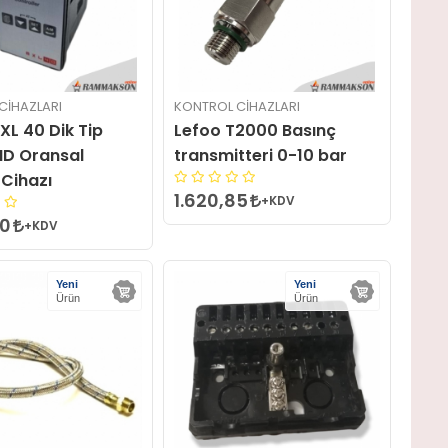
CIHAZLARI
KONTROL CIHAZLARI
L 40 Dik Tip
Lefoo T2000 Basınç
PID Oransal
transmitteri 0-10 bar
 Cihazı
1.620,85
+KDV
00
+KDV
Yeni
Yeni
Ürün
Ürün