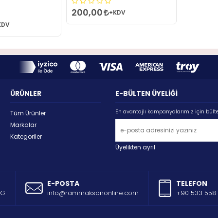
200,00
+KDV
KDV
ÜRÜNLER
E-BÜLTEN ÜYELİĞİ
En avantajlı kampanyalarımız için bült
Tüm Ürünler
Markalar
Kategoriler
Üyelikten ayrıl
E-POSTA
TELEFON
AG
info@rammaksononline.com
+90 533 558 