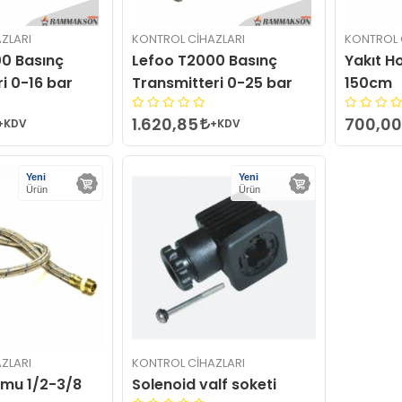
ZLARI
KONTROL CIHAZLARI
KONTROL 
0 Basınç
Lefoo T2000 Basınç
Yakıt H
i 0-16 bar
Transmitteri 0-25 bar
150cm
1.620,85
700,0
+KDV
+KDV
Yeni
Yeni
Ürün
Ürün
ZLARI
KONTROL CIHAZLARI
umu 1/2-3/8
Solenoid valf soketi