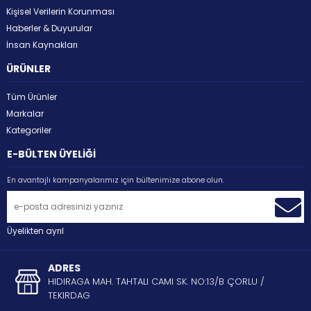
Kişisel Verilerin Korunması
Haberler & Duyurular
İnsan Kaynakları
ÜRÜNLER
Tüm Ürünler
Markalar
Kategoriler
E-BÜLTEN ÜYELİĞİ
En avantajlı kampanyalarımız için bültenimize abone olun.
Üyelikten ayrıl
ADRES
HIDIRAGA MAH. TAHTALI CAMI SK. NO:13/B ÇORLU /
TEKIRDAG