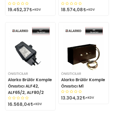
19.452,37
18.574,08
+KDV
+KDV
ÖNISITICILAR
ÖNISITICILAR
Alarko Brülör Komple
Alarko Brülör Komple
Önısıtıcı ALF42,
Önısıtıcı M1
ALF65/2, ALF80/2
13.304,32
+KDV
16.568,04
+KDV