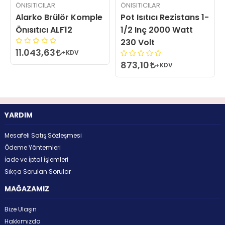
ÖNISITICILAR
ÖNISITICILAR
Alarko Brülör Komple
Pot Isıtıcı Rezistans 1-
Önısıtıcı ALF12
1/2 Inç 2000 Watt
230 Volt
11.043,63
+KDV
873,10
+KDV
YARDIM
Mesafeli Satış Sözleşmesi
Ödeme Yöntemleri
İade ve İptal İşlemleri
Sıkça Sorulan Sorular
MAĞAZAMIZ
Bize Ulaşın
Hakkımızda