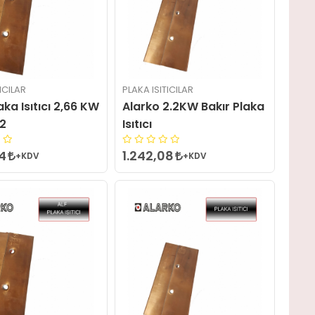
ICILAR
PLAKA ISITICILAR
aka Isıtıcı 2,66 KW
Alarko 2.2KW Bakır Plaka
/2
Isıtıcı
64
1.242,08
+KDV
+KDV