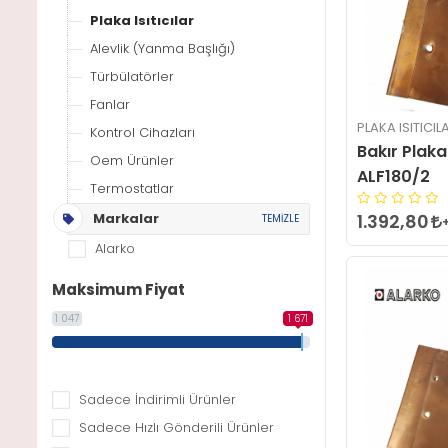
Plaka Isıtıcılar
Alevlik (Yanma Başlığı)
Türbülatörler
Fanlar
PLAKA ISITICIL
Kontrol Cihazları
Bakır Plaka 
Oem Ürünler
ALF180/2
Termostatlar
Markalar
1.392,80
TEMİZLE
Alarko
Maksimum Fiyat
1 047
1 671
Sadece İndirimli Ürünler
Sadece Hızlı Gönderili Ürünler