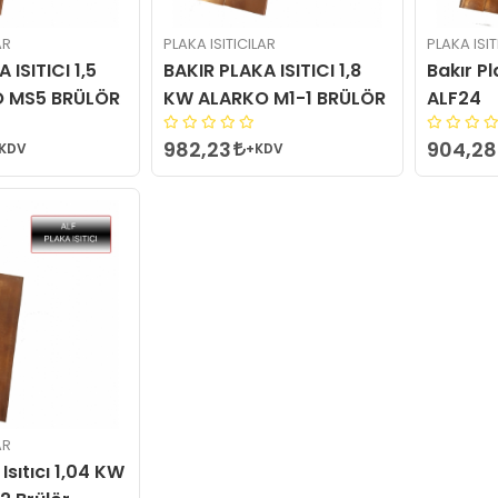
AR
PLAKA ISITICILAR
PLAKA ISIT
 ISITICI 1,5
BAKIR PLAKA ISITICI 1,8
Bakır Pl
 MS5 BRÜLÖR
KW ALARKO M1-1 BRÜLÖR
ALF24
982,23
904,28
KDV
+KDV
AR
Isıtıcı 1,04 KW