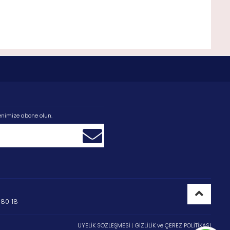
enimize abone olun.
80 18
ÜYELİK SÖZLEŞMESİ
|
GİZLİLİK ve ÇEREZ POLİTİKASI