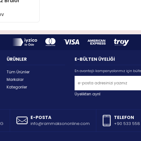
2 Brülör
DV
ÜRÜNLER
E-BÜLTEN ÜYELİĞİ
En avantajlı kampanyalarımız için bült
Tüm Ürünler
Markalar
Kategoriler
Üyelikten ayrıl
E-POSTA
TELEFON
AG
info@rammaksononline.com
+90 533 558 