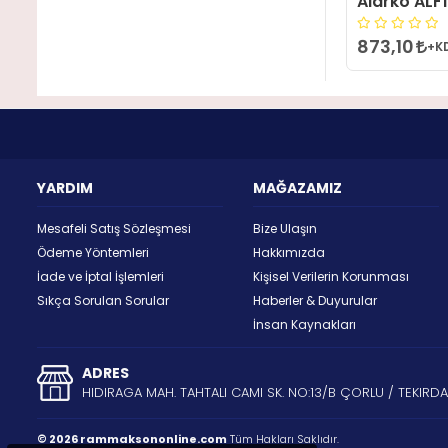
Alarko ALF1
873,10
+K
YARDIM
MAĞAZAMIZ
Mesafeli Satış Sözleşmesi
Bize Ulaşın
Ödeme Yöntemleri
Hakkımızda
İade ve İptal İşlemleri
Kişisel Verilerin Korunması
Sıkça Sorulan Sorular
Haberler & Duyurular
İnsan Kaynakları
ADRES
HIDIRAGA MAH. TAHTALI CAMI SK. NO:13/B ÇORLU / TEKIRD
© 2026 rammaksononline.com
Tüm Hakları Saklıdır.