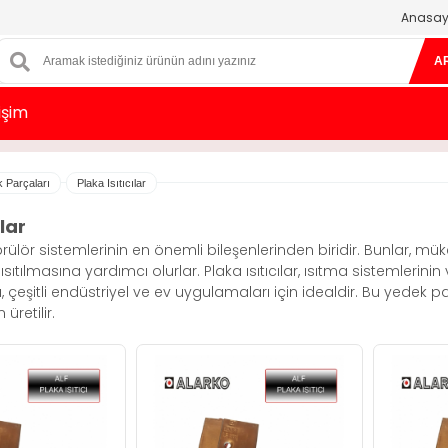
Anasay
A
tişim
k Parçaları
Plaka Isıtıcılar
ılar
, brülör sistemlerinin en önemli bileşenlerinden biridir. Bunlar, mük
e ısıtılmasına yardımcı olurlar. Plaka ısıtıcılar, ısıtma sistemlerinin 
ı, çeşitli endüstriyel ve ev uygulamaları için idealdir. Bu yedek 
retilir.