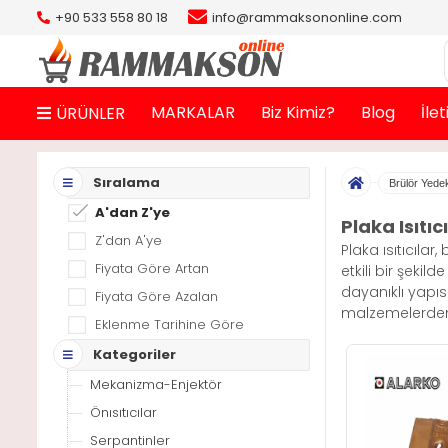
+90 533 558 80 18
info@rammaksononline.com
MARKALAR
Biz Kimiz?
Blog
İle
ÜRÜNLER
Sıralama
Brülör Yede
A'dan Z'ye
Plaka Isıtıc
Z'dan A'ye
Plaka ısıtıcılar
Fiyata Göre Artan
etkili bir şekild
dayanıklı yapıs
Fiyata Göre Azalan
malzemelerden ü
Eklenme Tarihine Göre
Kategoriler
Mekanizma-Enjektör
Önısıtıcılar
Serpantinler