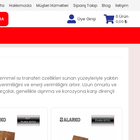
fa
Hakkımızda
Müşteri Hizmetleri
Sipariş Takip
Blog
İletişim
0 Ürün
Üye Girişi
RA
0,00
emmel ısı transferi özellikleri sunan yüzeyleriyle yakıtın
verimliliğini ve enerji verimliliğini artırır. Uzun ömürlü ve
parçalar, genellikle aşınma ve korozyona karşı dirençli