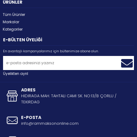
ÜRÜNLER
Tüm Ürünler
Markalar
Kategoriler
E-BÜLTEN ÜYELİĞİ
En avantajlı kampanyalarımız için bültenimize abone olun.
Üyelikten ayrıl
ADRES
HIDIRAGA MAH. TAHTALI CAMI SK. NO:13/B ÇORLU /
TEKIRDAG
E-POSTA
info@rammaksononline.com