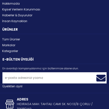
Hakkımızda
Kişisel Verilerin Korunması
Haberler & Duyurular
İnsan Kaynakları
ÜRÜNLER
Tüm Ürünler
Markalar
Kategoriler
E-BÜLTEN ÜYELİĞİ
En avantajlı kampanyalarımız için bültenimize abone olun.
Üyelikten ayrıl
ADRES
HIDIRAGA MAH. TAHTALI CAMI SK. NO:13/B ÇORLU /
TEKIRDAG