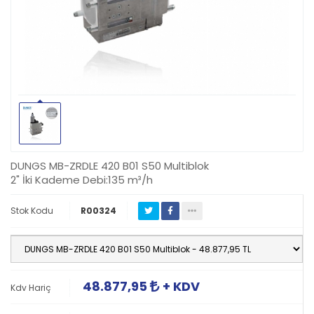
DUNGS MB-ZRDLE 420 B01 S50 Multiblok
2" İki Kademe Debi:135 m³/h
Stok Kodu
R00324
48.877,95
+ KDV
Kdv Hariç