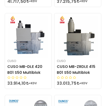
41.717,50
37.215,75
+KDV
+KDV
CUSO
CUSO
CUSO MB-DLE 420
CUSO MB-ZRDLE 415
B01 S50 Multiblok
B01 S50 Multiblok
33.914,10
33.013,75
+KDV
+KDV