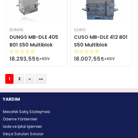
DUNGS
CUSO
DUNGS MB-DLE 405
CUSO MB-DLE 412 B01
B01 S50 Multiblok
S50 Multiblok
18.293,55
18.007,55
+KDV
+KDV
1
2
»
»»
YARDIM
Mesafeli Satış Sözleşmesi
Ödeme Yöntemleri
İade ve İptal İşlemleri
Sıkça Sorulan Sorular