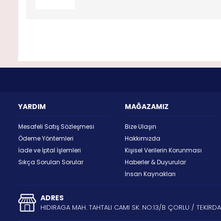
YARDIM
MAĞAZAMIZ
Mesafeli Satış Sözleşmesi
Bize Ulaşın
Ödeme Yöntemleri
Hakkımızda
İade ve İptal İşlemleri
Kişisel Verilerin Korunması
Sıkça Sorulan Sorular
Haberler & Duyurular
İnsan Kaynakları
ADRES
HIDIRAGA MAH. TAHTALI CAMI SK. NO:13/B ÇORLU / TEKIRD