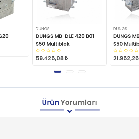
DUNGS
DUNGS
20 B01
DUNGS MB-DLE 405 B01
MB-DLE 41
S50 Multiblok
Multiblok
21.952,26
Ürün
Yorumları