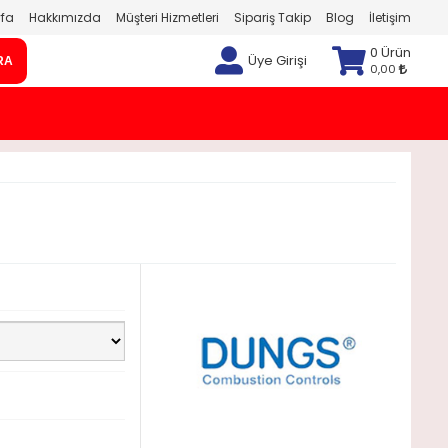
fa
Hakkımızda
Müşteri Hizmetleri
Sipariş Takip
Blog
İletişim
0 Ürün
Üye Girişi
RA
0,00