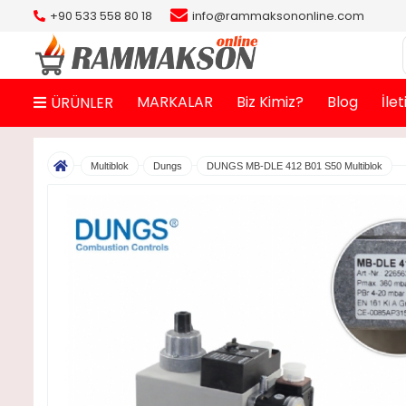
+90 533 558 80 18
info@rammaksononline.com
MARKALAR
Biz Kimiz?
Blog
İle
ÜRÜNLER
Multiblok
Dungs
DUNGS MB-DLE 412 B01 S50 Multiblok