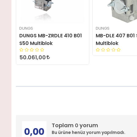
DUNGS
DUNGS
01
MB-DLE 407 B01 S20
DUNGS MB-DLE 4
Multiblok
S50 Multiblok
59.425,08
Toplam
yorum
0
0,00
Bu ürüne henüz yorum yapılmadı.