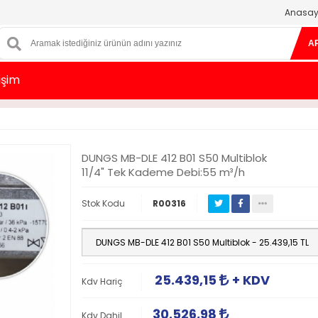
Anasay
A
tişim
DUNGS MB-DLE 412 B01 S50 Multiblok
11/4" Tek Kademe Debi:55 m³/h
Stok Kodu
R00316
25.439,15
+ KDV
Kdv Hariç
30.526,98
Kdv Dahil