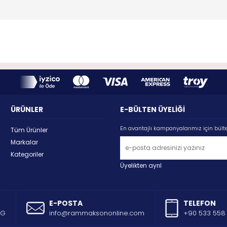
ÜRÜNLER
E-BÜLTEN ÜYELİĞİ
En avantajlı kampanyalarımız için bült
Tüm Ürünler
Markalar
Kategoriler
Üyelikten ayrıl
E-POSTA
TELEFON
AG
info@rammaksononline.com
+90 533 558 