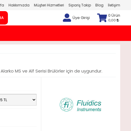
fa
Hakkımızda
Müşteri Hizmetleri
Sipariş Takip
Blog
İletişim
0 Ürün
Üye Girişi
RA
0,00
arko MS ve Alf Serisi Brülörler için de uygundur.