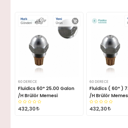
Yeni
Ürün
60 DERECE
60 DERECE
on
Fluidics ( 60° ) 7.00 Galon
Fluidics ( 60° ) 
/H Brülör Memesi
/H Brülör Memes
432,30
432,30