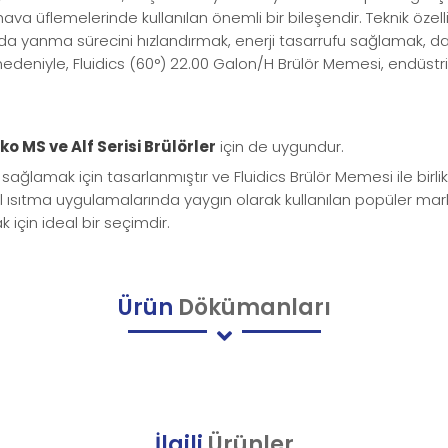
hava üflemelerinde kullanılan önemli bir bileşendir. Teknik özellikl
nda yanma sürecini hızlandırmak, enerji tasarrufu sağlamak, daha
 nedeniyle, Fluidics (60°) 22.00 Galon/H Brülör Memesi, endüstr
ko MS ve Alf Serisi Brülörler
için de
uygundur.
ğlamak için tasarlanmıştır ve Fluidics Brülör Memesi ile birli
triyel ısıtma uygulamalarında yaygın olarak kullanılan popüler ma
 için ideal bir seçimdir.
Ürün
Dökümanları
İlgili
Ürünler