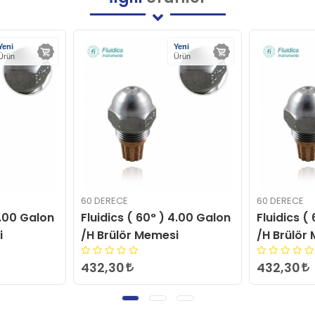
Yeni
Yeni
Ürün
Ürün
60 DERECE
60 DERECE
4.00 Galon
Fluidics ( 60° ) 17.00 Galon
Fluidics (
i
/H Brülör Memesi
/H Brülör
432,30
432,30