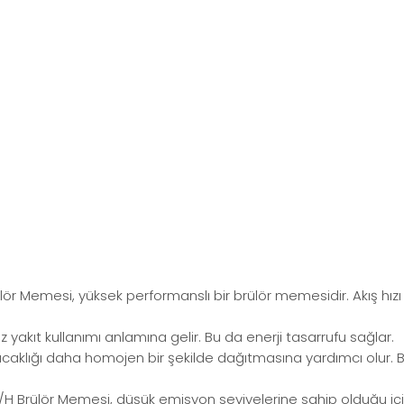
r Memesi, yüksek performanslı bir brülör memesidir. Akış hızı v
z yakıt kullanımı anlamına gelir. Bu da enerji tasarrufu sağlar.
, sıcaklığı daha homojen bir şekilde dağıtmasına yardımcı olur. B
H Brülör Memesi, düşük emisyon seviyelerine sahip olduğu için ç