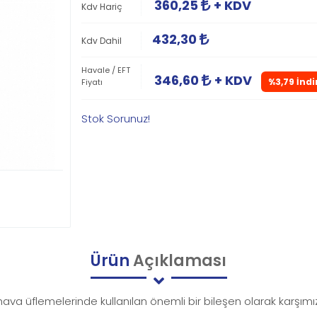
360,25
+ KDV
Kdv Hariç
432,30
Kdv Dahil
Havale / EFT
346,60
+ KDV
%3,79 İndi
Fiyatı
Stok Sorunuz!
Ürün
Açıklaması
 hava üflemelerinde kullanılan önemli bir bileşen olarak karşımız