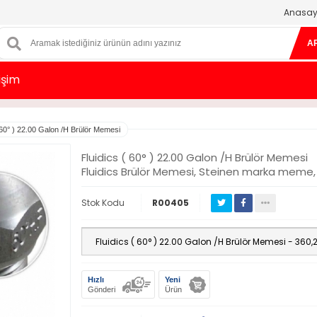
Anasay
A
tişim
 60° ) 22.00 Galon /H Brülör Memesi
Fluidics ( 60° ) 22.00 Galon /H Brülör Memesi
Fluidics Brülör Memesi, Steinen marka meme, Al
Stok Kodu
R00405
Hızlı
Yeni
Gönderi
Ürün