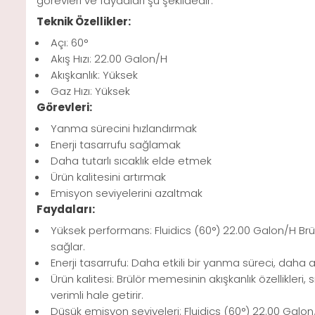
görevleri ve faydaları şu şekildedir:
Teknik Özellikler:
Açı: 60°
Akış Hızı: 22.00 Galon/H
Akışkanlık: Yüksek
Gaz Hızı: Yüksek
Görevleri:
Yanma sürecini hızlandırmak
Enerji tasarrufu sağlamak
Daha tutarlı sıcaklık elde etmek
Ürün kalitesini artırmak
Emisyon seviyelerini azaltmak
Faydaları:
Yüksek performans: Fluidics (60°) 22.00 Galon/H Brülö
sağlar.
Enerji tasarrufu: Daha etkili bir yanma süreci, daha a
Ürün kalitesi: Brülör memesinin akışkanlık özellikleri
verimli hale getirir.
Düşük emisyon seviyeleri: Fluidics (60°) 22.00 Galon/