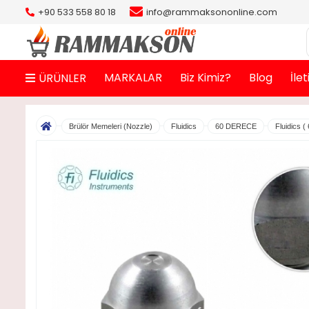
+90 533 558 80 18
info@rammaksononline.com
MARKALAR
Biz Kimiz?
Blog
İle
ÜRÜNLER
Brülör Memeleri (Nozzle)
Fluidics
60 DERECE
Fluidics (