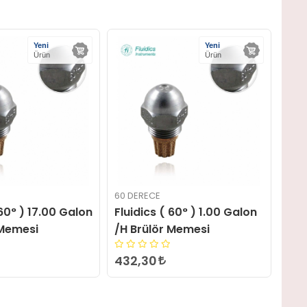
Yeni
Yeni
Hızl
Ürün
Ürün
Gön
60 DERECE
60 D
 60° ) 1.00 Galon
Fluidics ( 60° ) 3.00 Galon
Flui
 Memesi
/H Brülör Memesi
Gal
432,30
432