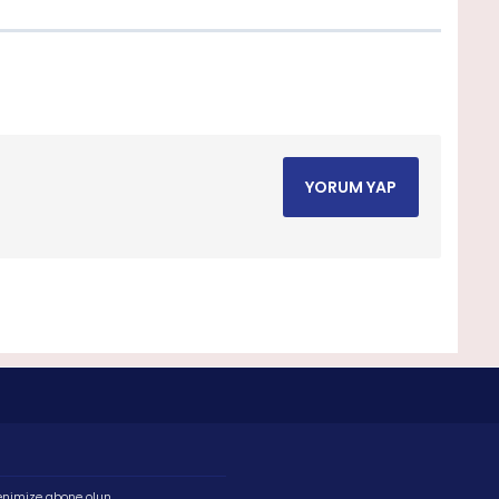
YORUM YAP
enimize abone olun.