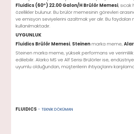
Fluidics (60°) 22.00 Galon/H Brülör Memesi
, sıcak 
özellikler bulunur. Bu brülör memesinin görevleri arası
ve emisyon seviyelerini azaltmak yer alır. Bu faydaları
kullanılmaktadır.
UYGUNLUK
Fluidics Brülör Memesi
,
Steinen
marka meme,
Alar
Steinen marka meme, yüksek performans ve verimlilik sa
edilebilir. Alarko MS ve Alf Serisi Brülörler ise, endüs
uyumlu olduğundan, müşterilerin ihtiyaçlarını karşılamak
FLUIDICS
-
TEKNİK DÖKÜMAN