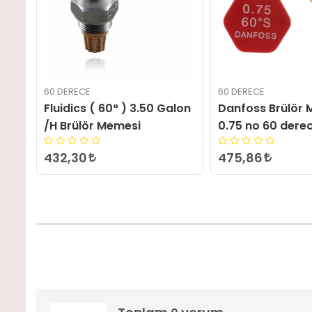
60 DERECE
60 DERECE
alon
Danfoss Brülör Memesi
Fluidics ( 60° ) 
0.75 no 60 derece
/H Brülör Memes
475,86
432,30