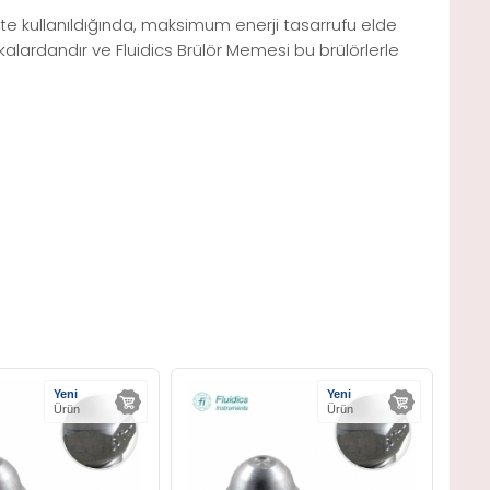
kte kullanıldığında, maksimum enerji tasarrufu elde
rkalardandır ve Fluidics Brülör Memesi bu brülörlerle
Yeni
Yeni
Ürün
Ürün