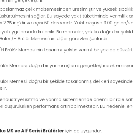
emini gerçekleştirir.
 paslanmaz çelik malzemesinden üretilmiştir ve yüksek sıcaklık 
skürtülmesini sağlar. Bu sayede yakıt tüketiminde verimlilik 
 2.75 inç'dir ve açısı 60 derecedir. Yakıt akışı ise 9.00 galon/saa
iyel uygulamada kullanılır. Bu memeler, yakıtın doğru bir şeki
 Galon/H Brülör Memesi'nin diğer görevleri şunlardır:
H Brülör Memesi'nin tasarımı, yakıtın verimli bir şekilde püskür
Brülör Memesi, doğru bir yanma işlemi gerçekleştirerek emisyon
rülör Memesi, doğru bir şekilde tasarlanmış delikleri sayesind
lir.
ndüstriyel ısıtma ve yanma sistemlerinde önemli bir role sahipti
ri düşürülürken performans artırılabilmektedir. Bu nedenle, en
ko MS ve Alf Serisi Brülörler
için de
uygundur.