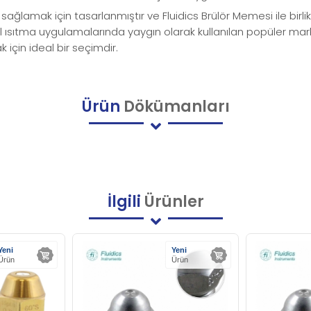
ğlamak için tasarlanmıştır ve Fluidics Brülör Memesi ile birli
triyel ısıtma uygulamalarında yaygın olarak kullanılan popüler ma
 için ideal bir seçimdir.
Ürün
Dökümanları
İlgili
Ürünler
Yeni
Yeni
Ürün
Ürün