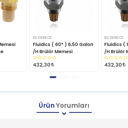
60 DERECE
60 DERECE
6.50 Galon
Fluidics ( 60° ) 7.50 Galon
Fluidics (
i
/H Brülör Memesi
/H Brülör
432,30
432,30
Ürün
Yorumları