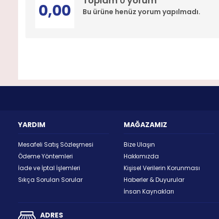
Toplam
yorum
0
0,00
Bu ürüne henüz yorum yapılmadı.
YARDIM
MAĞAZAMIZ
Mesafeli Satış Sözleşmesi
Bize Ulaşın
Ödeme Yöntemleri
Hakkımızda
İade ve İptal İşlemleri
Kişisel Verilerin Korunması
Sıkça Sorulan Sorular
Haberler & Duyurular
İnsan Kaynakları
ADRES