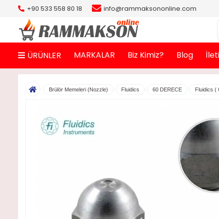
+90 533 558 80 18
info@rammaksononline.com
MARKALAR
Biz Kimiz?
Blog
İle
ÜRÜNLER
Brülör Memeleri (Nozzle)
Fluidics
60 DERECE
Fluidics (