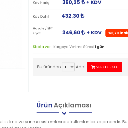
360,25
+ KDV
Kdv Hariç
432,30
Kdv Dahil
Havale / EFT
346,60
+ KDV
%3,79 İndi
Fiyatı
Stokta var
Kargoya Verilme Süresi
1 gün
Bu üründen
Adet
SEPETE EKLE
Ürün
Açıklaması
yel ısıtma ve yanma sistemlerinde kullanılan bir ekipmandır. Bu m