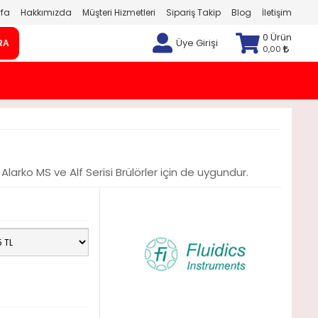
fa
Hakkımızda
Müşteri Hizmetleri
Sipariş Takip
Blog
İletişim
0 Ürün
Üye Girişi
RA
0,00
arko MS ve Alf Serisi Brülörler için de uygundur.