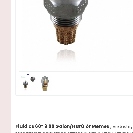
Fluidics 60° 9.00 Galon/H Brülör Memesi
, endüstri