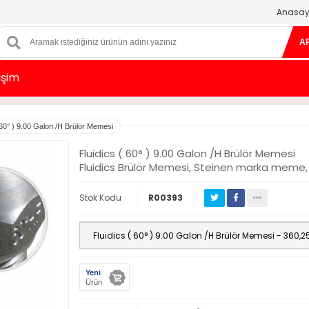
Anasay
A
tişim
 60° ) 9.00 Galon /H Brülör Memesi
Fluidics ( 60° ) 9.00 Galon /H Brülör Memesi
Fluidics Brülör Memesi, Steinen marka meme, Al
Stok Kodu
R00393
Yeni
Ürün