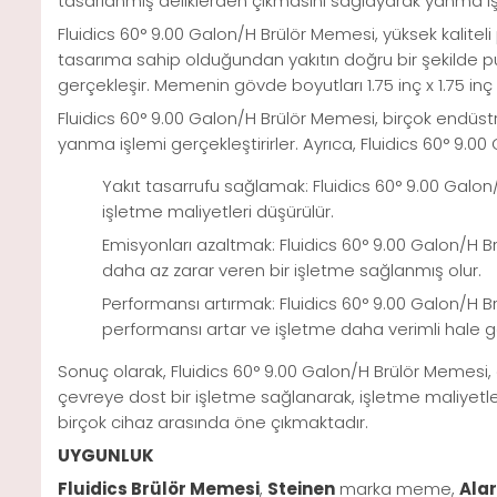
tasarlanmış deliklerden çıkmasını sağlayarak yanma işl
Fluidics 60° 9.00 Galon/H Brülör Memesi, yüksek kaliteli
tasarıma sahip olduğundan yakıtın doğru bir şekilde pü
gerçekleşir. Memenin gövde boyutları 1.75 inç x 1.75 inç x
Fluidics 60° 9.00 Galon/H Brülör Memesi, birçok endüstr
yanma işlemi gerçekleştirirler. Ayrıca, Fluidics 60° 9.00
Yakıt tasarrufu sağlamak: Fluidics 60° 9.00 Galon/
işletme maliyetleri düşürülür.
Emisyonları azaltmak: Fluidics 60° 9.00 Galon/H 
daha az zarar veren bir işletme sağlanmış olur.
Performansı artırmak: Fluidics 60° 9.00 Galon/H B
performansı artar ve işletme daha verimli hale ge
Sonuç olarak, Fluidics 60° 9.00 Galon/H Brülör Memesi, e
çevreye dost bir işletme sağlanarak, işletme maliyetle
birçok cihaz arasında öne çıkmaktadır.
UYGUNLUK
Fluidics Brülör Memesi
,
Steinen
marka meme,
Alar