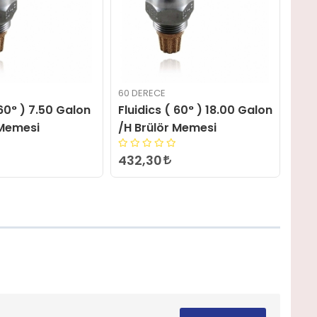
60 DERECE
60 D
 60° ) 18.00 Galon
Fluidics ( 60° ) 15.00 Galon
Flu
 Memesi
/H Brülör Memesi
/H 
432,30
432