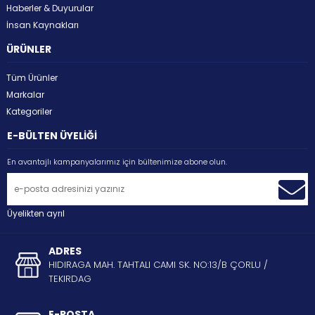
Haberler & Duyurular
İnsan Kaynakları
ÜRÜNLER
Tüm Ürünler
Markalar
Kategoriler
E-BÜLTEN ÜYELİĞİ
En avantajlı kampanyalarımız için bültenimize abone olun.
Üyelikten ayrıl
ADRES
HIDIRAGA MAH. TAHTALI CAMI SK. NO:13/B ÇORLU /
TEKIRDAG
E-POSTA