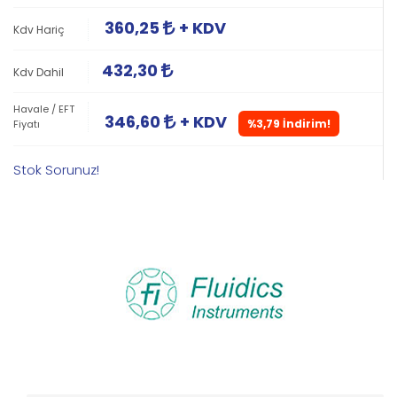
360,25
+ KDV
Kdv Hariç
432,30
Kdv Dahil
Havale / EFT
346,60
+ KDV
%3,79 İndirim!
Fiyatı
Stok Sorunuz!