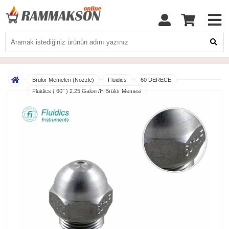
Brülör Memeleri (Nozzle)
Fluidics
60 DERECE
Fluidics ( 60° ) 2.25 Galon /H Brülör Memesi