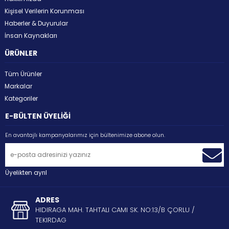
Kişisel Verilerin Korunması
Haberler & Duyurular
İnsan Kaynakları
ÜRÜNLER
Tüm Ürünler
Markalar
Kategoriler
E-BÜLTEN ÜYELİĞİ
En avantajlı kampanyalarımız için bültenimize abone olun.
Üyelikten ayrıl
ADRES
HIDIRAGA MAH. TAHTALI CAMI SK. NO:13/B ÇORLU /
TEKIRDAG