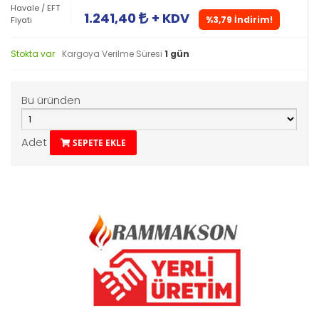
Havale / EFT
1.241,40
+ KDV
%3,79 İndirim!
Fiyatı
Stokta var
Kargoya Verilme Süresi
1 gün
Bu üründen
Adet
SEPETE EKLE