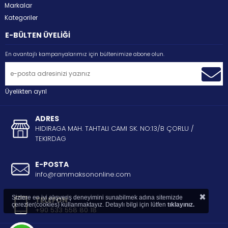
Markalar
Kategoriler
E-BÜLTEN ÜYELİĞİ
En avantajlı kampanyalarımız için bültenimize abone olun.
Üyelikten ayrıl
ADRES
HIDIRAGA MAH. TAHTALI CAMI SK. NO:13/B ÇORLU /
TEKIRDAG
E-POSTA
info@rammaksononline.com
×
Sizlere en iyi alışveriş deneyimini sunabilmek adına sitemizde
TELEFON
çerezler(cookies) kullanmaktayız. Detaylı bilgi için lütfen
tıklayınız.
+90 533 558 80 18