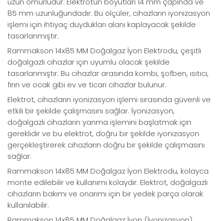
uzun ömürlüdür. Elektrotun boyutları 14 mm çapında ve
85 mm uzunluğundadır. Bu ölçüler, cihazların iyonizasyon
işlemi için ihtiyaç duydukları alanı kaplayacak şekilde
tasarlanmıştır.
Rammakson 14x85 MM Doğalgaz İyon Elektrodu, çeşitli
doğalgazlı cihazlar için uyumlu olacak şekilde
tasarlanmıştır. Bu cihazlar arasında kombi, şofben, ısıtıcı,
fırın ve ocak gibi ev ve ticari cihazlar bulunur.
Elektrot, cihazların iyonizasyon işlemi sırasında güvenli ve
etkili bir şekilde çalışmasını sağlar. İyonizasyon,
doğalgazlı cihazların yanma işlemini başlatmak için
gereklidir ve bu elektrot, doğru bir şekilde iyonizasyon
gerçekleştirerek cihazların doğru bir şekilde çalışmasını
sağlar.
Rammakson 14x85 MM Doğalgaz İyon Elektrodu, kolayca
monte edilebilir ve kullanımı kolaydır. Elektrot, doğalgazlı
cihazların bakımı ve onarımı için bir yedek parça olarak
kullanılabilir.
Rammakson 14x85 MM Doğalgaz İyon (İyonizasyon)