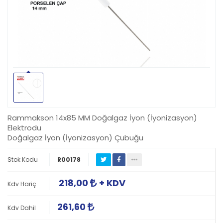
Rammakson 14x85 MM Doğalgaz İyon (İyonizasyon)
Elektrodu
Doğalgaz İyon (İyonizasyon) Çubuğu
Stok Kodu
R00178
218,00
+ KDV
Kdv Hariç
261,60
Kdv Dahil