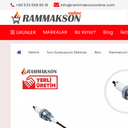
+90 533 558 80 18
info@rammaksononline.com
MARKALAR
Biz Kimiz?
Blog
İle
ÜRÜNLER
Elektrot
İyon (İyonizasyon) Elektrodu
Beru
Rammakson Re