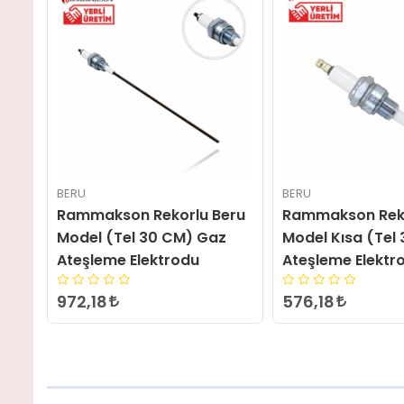
BERU
BERU
eru
Rammakson Rekorlu Beru
RAMMAKSON Reko
z
Model Kısa (Tel 3 CM) Gaz
Model Tel 100 C
Ateşleme Elektrodu
Ateşleme Elektr
576,18
1.548,36