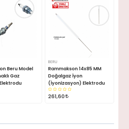
BERU
BER
n 14x85 MM
Rammakson Rekorlu Beru
Ram
İyon
Model (Tel 15 CM) Gaz
Kıs
yon) Elektrodu
Ateşleme Elektrodu
Ate
720,06
1.11