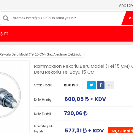
Anasay
A
tişim
korlu Beru Model (Tel 15 CM) Gaz Ateşleme Elektrodu
Rammakson Rekorlu Beru Model (Tel 15 CM) 
Beru Rekorlu Tel Boyu 15 CM
Stok Kodu
R00198
600,05
+ KDV
Kdv Hariç
720,06
Kdv Dahil
Havale / EFT
577,31
+ KDV
%3,79 İndir
Fiyatı