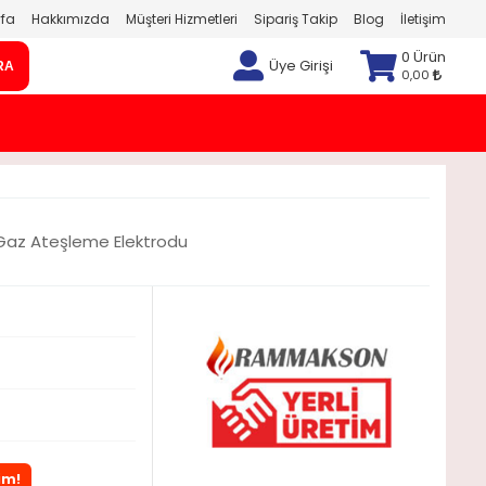
fa
Hakkımızda
Müşteri Hizmetleri
Sipariş Takip
Blog
İletişim
0 Ürün
Üye Girişi
RA
0,00
Gaz Ateşleme Elektrodu
im!