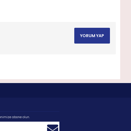
YORUM YAP
enimize abone olun.