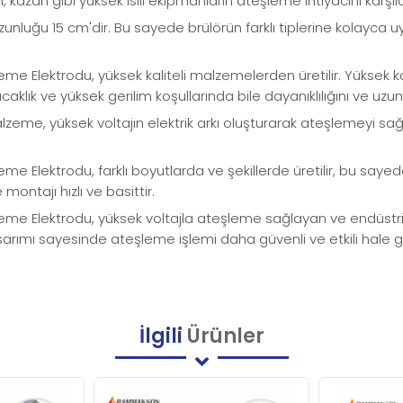
n, kazan gibi yüksek ısılı ekipmanların ateşleme ihtiyacını karşı
zunluğu 15 cm'dir. Bu sayede brülörün farklı tiplerine kolayca
Elektrodu, yüksek kaliteli malzemelerden üretilir. Yüksek kalit
ıcaklık ve yüksek gerilim koşullarında bile dayanıklılığını ve uz
zeme, yüksek voltajın elektrik arkı oluşturarak ateşlemeyi sağla
lektrodu, farklı boyutlarda ve şekillerde üretilir, bu sayede 
montajı hızlı ve basittir.
e Elektrodu, yüksek voltajla ateşleme sağlayan ve endüstriye
sarımı sayesinde ateşleme işlemi daha güvenli ve etkili hale getir
İlgili
Ürünler