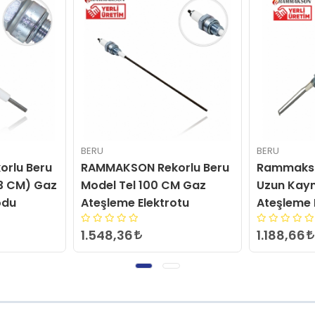
BERU
BERU
rlu Beru
Rammakson Beru Model
Rammakso
M Gaz
Uzun Kaynaklı Gaz
Doğalgaz 
otu
Ateşleme Elektrodu
(İyonizas
1.188,66
261,60