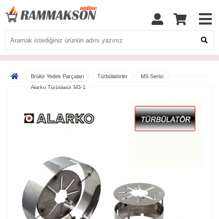
Brülör Yedek Parçaları
Türbülatörler
MS Serisi
Alarko Türbülatör M3-1