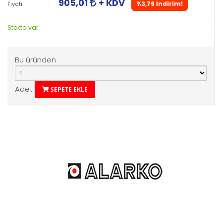
905,01
+ KDV
%3,79 İndirim!
Fiyatı
Stokta var
Bu üründen
Adet
SEPETE EKLE