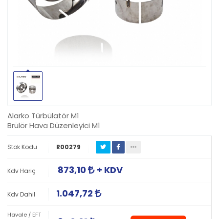
Alarko Türbülatör M1
Brülör Hava Düzenleyici M1
Stok Kodu
R00279
873,10
+ KDV
Kdv Hariç
1.047,72
Kdv Dahil
Havale / EFT