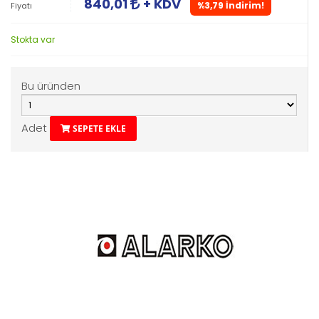
840,01
+ KDV
%3,79 İndirim!
Fiyatı
Stokta var
Bu üründen
Adet
SEPETE EKLE