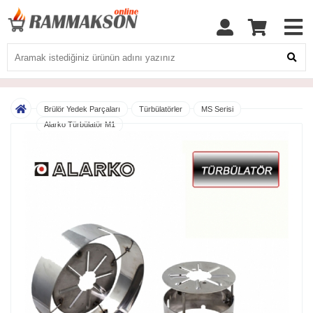
Brülör Yedek Parçaları
Türbülatörler
MS Serisi
Alarko Türbülatör M1