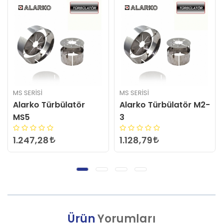
MS SERISI
MS SERISI
tör
Alarko Türbülatör M2-
Alarko Türbülatö
3
RMS 9-10
1.128,79
3.211,75
Ürün
Yorumları