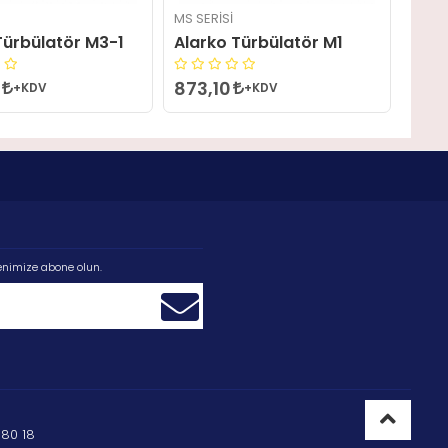
MS SERISI
Türbülatör M3-1
Alarko Türbülatör M1
6
873,10
+KDV
+KDV
enimize abone olun.
80 18