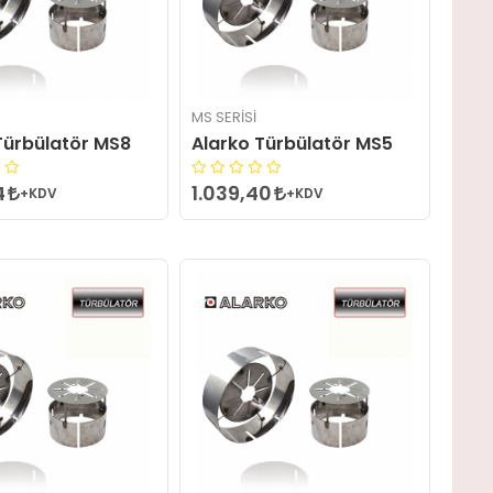
MS SERISI
Türbülatör MS8
Alarko Türbülatör MS5
4
1.039,40
+KDV
+KDV