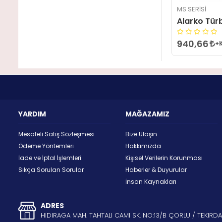
MS SERISI
Alarko Tür
940,66
+
YARDIM
MAĞAZAMIZ
Mesafeli Satış Sözleşmesi
Bize Ulaşın
Ödeme Yöntemleri
Hakkımızda
İade ve İptal İşlemleri
Kişisel Verilerin Korunması
Sıkça Sorulan Sorular
Haberler & Duyurular
İnsan Kaynakları
ADRES
HIDIRAGA MAH. TAHTALI CAMI SK. NO:13/B ÇORLU / TEKIRD