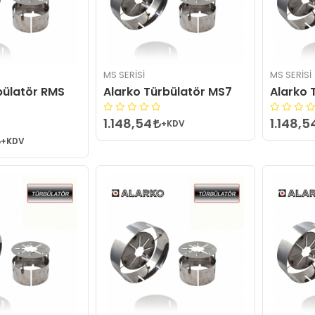
MS SERISI
MS SERISI
bülatör RMS
Alarko Türbülatör MS7
Alarko 
1.148,54
1.148,5
+KDV
+KDV