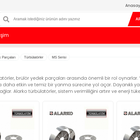
Anasay
A
tişim
k Parçaları
Türbülatörler
MS Serisi
latörler, brülör yedek parçaları arasında önemli bir rol oynarlar
a daha etkin ve temiz bir yanma sürecine yol açar. Dayanıklı yapı
lar. Alarko türbülatörler, sistem verimliliğini artırır ve enerji tük