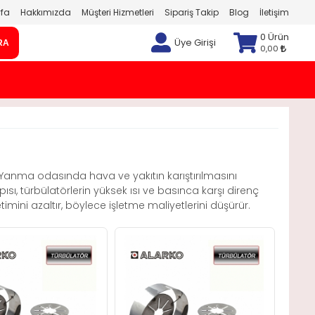
fa
Hakkımızda
Müşteri Hizmetleri
Sipariş Takip
Blog
İletişim
0 Ürün
Üye Girişi
RA
0,00
. Yanma odasında hava ve yakıtın karıştırılmasını
sı, türbülatörlerin yüksek ısı ve basınca karşı direnç
etimini azaltır, böylece işletme maliyetlerini düşürür.