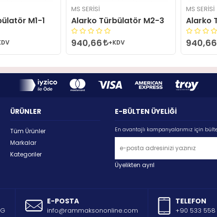
MS SERISI
MS SERISI
bülatör M1-1
Alarko Türbülatör M2-3
Alarko 
940,66
940,6
KDV
+KDV
ÜRÜNLER
E-BÜLTEN ÜYELİĞİ
En avantajlı kampanyalarımız için bült
Tüm Ürünler
Markalar
Kategoriler
Üyelikten ayrıl
E-POSTA
TELEFON
AG
info@rammaksononline.com
+90 533 558 