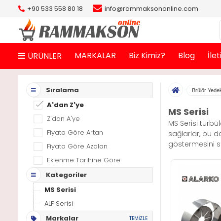
+90 533 558 80 18
info@rammaksononline.com
MARKALAR
Biz Kimiz?
Blog
İle
ÜRÜNLER
Sıralama
Brülör Yede
A'dan Z'ye
MS Serisi
Z'dan A'ye
MS Serisi türbü
Fiyata Göre Artan
sağlarlar, bu d
göstermesini sağ
Fiyata Göre Azalan
Eklenme Tarihine Göre
Kategoriler
MS Serisi
ALF Serisi
Markalar
TEMİZLE