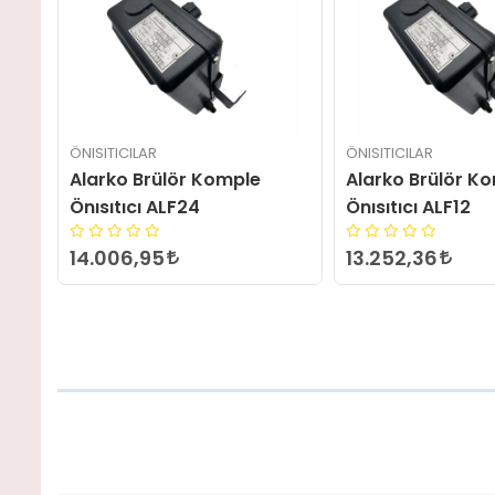
ÖNISITICILAR
ÖNISITICILAR
Alarko Brülör Komple
Alarko Brülör 
Önısıtıcı ALF12
Önısıtıcı M1
13.252,36
15.965,18