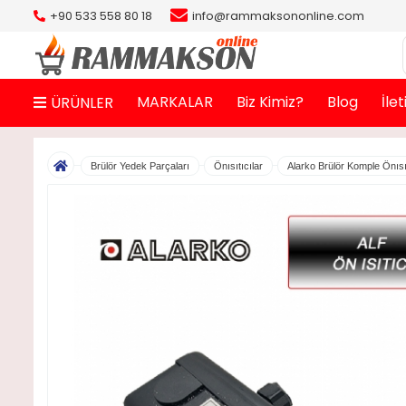
+90 533 558 80 18
info@rammaksononline.com
MARKALAR
Biz Kimiz?
Blog
İle
ÜRÜNLER
Brülör Yedek Parçaları
Önısıtıcılar
Alarko Brülör Komple Önısı