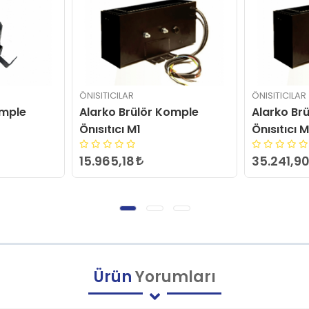
ÖNISITICILAR
ÖNISITICILA
Komple
Alarko Brülör Komple
Alarko B
Önısıtıcı MS8
Önısıtıcı
35.241,90
15.665,8
Ürün
Yorumları