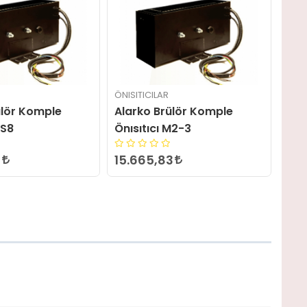
R
ÖNISITICILAR
ÖNI
rülör Komple
Alarko Brülör Komple
Al
 M2-3
Önısıtıcı RMS10
Önı
3
60.243,62
15