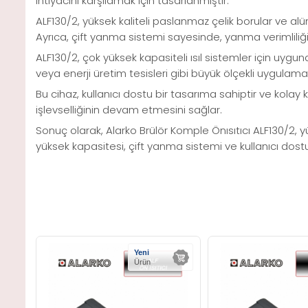
ihtiyacını karşılamak için tasarlanmıştır.
ALF130/2, yüksek kaliteli paslanmaz çelik borular ve alü
Ayrıca, çift yanma sistemi sayesinde, yanma verimliliği d
ALF130/2, çok yüksek kapasiteli ısıl sistemler için uygu
veya enerji üretim tesisleri gibi büyük ölçekli uygulamala
Bu cihaz, kullanıcı dostu bir tasarıma sahiptir ve kolay
işlevselliğinin devam etmesini sağlar.
Sonuç olarak, Alarko Brülör Komple Önısıtıcı ALF130/2, yük
yüksek kapasitesi, çift yanma sistemi ve kullanıcı dostu