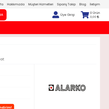
fa
Hakkımızda
Müşteri Hizmetleri
Sipariş Takip
Blog
İletişim
0 Ürün
Üye Girişi
RA
0,00
tat
İndirim!