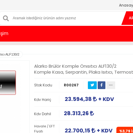
Anasay
A
tişim
tıcı ALF130/2
Alarko Brülör Komple Önısıtıcı ALF130/2
Komple Kasa, Serpantin, Plaka Isıtıcı, Termos
Stok Kodu
R00267
23.594,38
+ KDV
Kdv Hariç
28.313,26
Kdv Dahil
Havale / EFT
22.700,15
+ KDV
%3,79 
Fiyatı