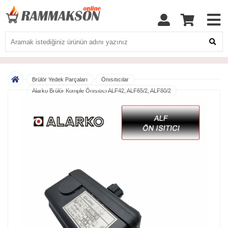
Brülör Yedek Parçaları
Önısıtıcılar
Alarko Brülör Komple Önısıtıcı ALF42, ALF65/2, ALF80/2