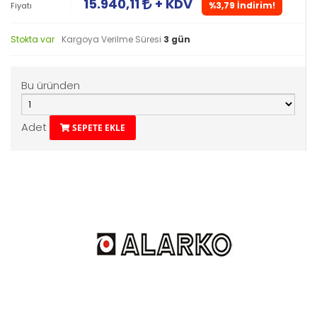
15.940,11
+ KDV
%3,79 İndirim!
Fiyatı
Stokta var
Kargoya Verilme Süresi
3 gün
Bu üründen
Adet
SEPETE EKLE