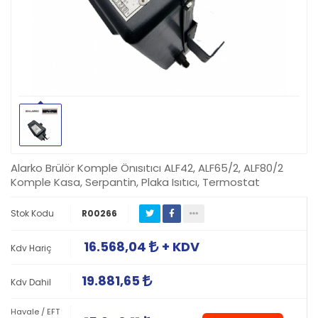
Alarko Brülör Komple Önısıtıcı ALF42, ALF65/2, ALF80/2
Komple Kasa, Serpantin, Plaka Isıtıcı, Termostat
Stok Kodu
R00266
16.568,04
+ KDV
Kdv Hariç
19.881,65
Kdv Dahil
Havale / EFT