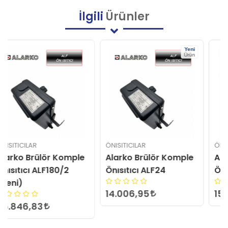
İlgili
Ürünler
Yeni
Ürün
ÖNISITICILAR
ÖNISITICILAR
Alarko Brülör Komple
Alarko Brülör Komple
Önısıtıcı ALF24
Önısıtıcı M3-1
14.006,95
15.060,91