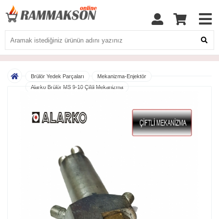
Brülör Yedek Parçaları
Mekanizma-Enjektör
Alarko Brülör MS 9-10 Çiftli Mekanizma