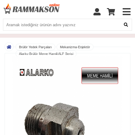
Brülör Yedek Parçaları
Mekanizma-Enjektör
Alarko Brülör Meme Hamili ALF Serisi