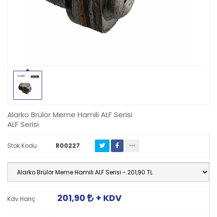
Alarko Brülör Meme Hamili ALF Serisi
ALF Serisi
Stok Kodu
R00227
201,90
+ KDV
Kdv Hariç