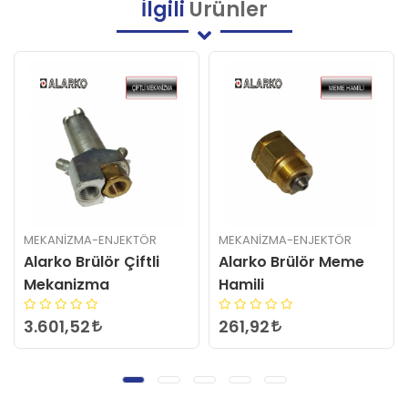
İlgili
Ürünler
MEKANIZMA-ENJEKTÖR
MEKANIZMA-ENJEKTÖR
Alarko Brülör Meme
Alarko Alf Brülör Tekli
Hamili
Mekanizma Fiyatı
261,92
4.190,86