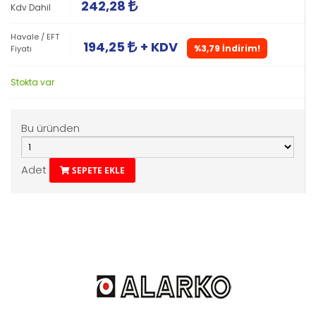
242,28
Kdv Dahil
Havale / EFT
194,25
+ KDV
%3,79 İndirim!
Fiyatı
Stokta var
Bu üründen
Adet
SEPETE EKLE