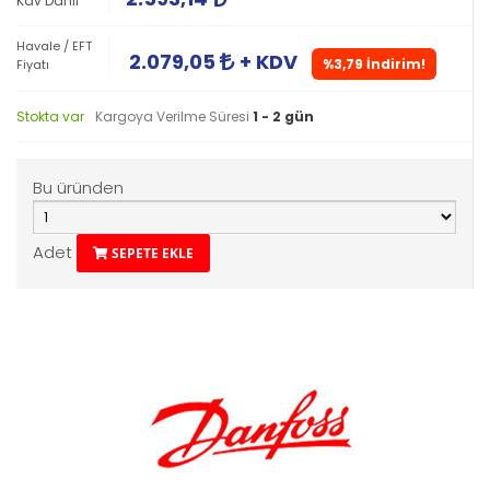
Kdv Dahil
Havale / EFT
2.079,05
+ KDV
%3,79 İndirim!
Fiyatı
Stokta var
Kargoya Verilme Süresi
1 - 2 gün
Bu üründen
Adet
SEPETE EKLE