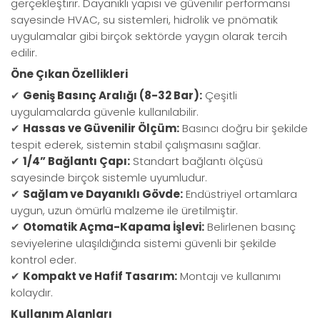
gerçekleştirir. Dayanıklı yapısı ve güvenilir performansı
sayesinde HVAC, su sistemleri, hidrolik ve pnömatik
uygulamalar gibi birçok sektörde yaygın olarak tercih
edilir.
Öne Çıkan Özellikleri
✔
Geniş Basınç Aralığı (8-32 Bar):
Çeşitli
uygulamalarda güvenle kullanılabilir.
✔
Hassas ve Güvenilir Ölçüm:
Basıncı doğru bir şekilde
tespit ederek, sistemin stabil çalışmasını sağlar.
✔
1/4” Bağlantı Çapı:
Standart bağlantı ölçüsü
sayesinde birçok sistemle uyumludur.
✔
Sağlam ve Dayanıklı Gövde:
Endüstriyel ortamlara
uygun, uzun ömürlü malzeme ile üretilmiştir.
✔
Otomatik Açma-Kapama İşlevi:
Belirlenen basınç
seviyelerine ulaşıldığında sistemi güvenli bir şekilde
kontrol eder.
✔
Kompakt ve Hafif Tasarım:
Montajı ve kullanımı
kolaydır.
Kullanım Alanları