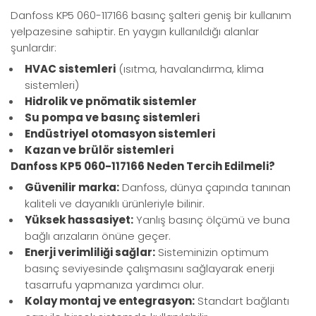
Danfoss KP5 060-117166 basınç şalteri geniş bir kullanım
yelpazesine sahiptir. En yaygın kullanıldığı alanlar
şunlardır:
HVAC sistemleri
(ısıtma, havalandırma, klima
sistemleri)
Hidrolik ve pnömatik sistemler
Su pompa ve basınç sistemleri
Endüstriyel otomasyon sistemleri
Kazan ve brülör sistemleri
Danfoss KP5 060-117166 Neden Tercih Edilmeli?
Güvenilir marka:
Danfoss, dünya çapında tanınan
kaliteli ve dayanıklı ürünleriyle bilinir.
Yüksek hassasiyet:
Yanlış basınç ölçümü ve buna
bağlı arızaların önüne geçer.
Enerji verimliliği sağlar:
Sisteminizin optimum
basınç seviyesinde çalışmasını sağlayarak enerji
tasarrufu yapmanıza yardımcı olur.
Kolay montaj ve entegrasyon:
Standart bağlantı