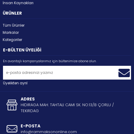
İnsan Kaynakları
ÜRÜNLER
Tüm Ürünler
Markalar
Kategoriler
E-BÜLTEN ÜYELİĞİ
En avantajlı kampanyalarımız için bültenimize abone olun.
Üyelikten ayrıl
ADRES
HIDIRAGA MAH. TAHTALI CAMI SK. NO:13/B ÇORLU /
TEKIRDAG
E-POSTA
info@rammaksononline.com