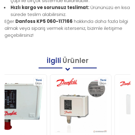
çapı ile birçok sistemde kullanılabilir.
Hızlı kargo ve sorunsuz teslimat:
Ürününüzü en kısa
sürede teslim alabilirsiniz.
Eğer
Danfoss KP5 060-117166
hakkında daha fazla bilgi
almak veya sipariş vermek isterseniz, bizimle iletişime
geçebilirsiniz!
İlgili
Ürünler
Yeni
Yeni
Ürün
Ürün