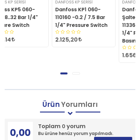
DANFOSS KP SERISI
DANFOSS KP SERISI
Danfoss KP1 060-
Danfoss Basınç
110160 -0.2 / 7.5 Bar
Şalteri KP35 060-
1/4" Pressure Switch
113366 0,2-7,5bar G
1/4" Pressure Switch
2.125,20
Basınç Şalteri
1.656,60
Ürün
Yorumları
Toplam
yorum
0
0,00
Bu ürüne henüz yorum yapılmadı.