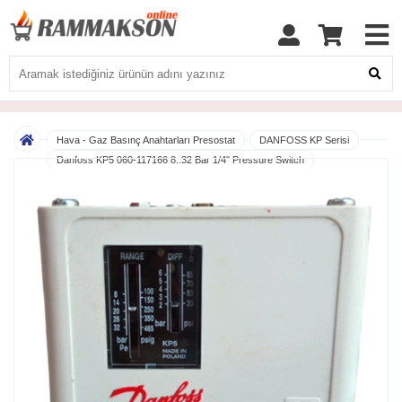
Hava - Gaz Basınç Anahtarları Presostat
DANFOSS KP Serisi
Danfoss KP5 060-117166 8..32 Bar 1/4" Pressure Switch