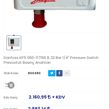
Danfoss KP5 060-117166 8..32 Bar 1/4" Pressure Switch
Presostat Basınç Anahtarı
Stok Kodu
R00480
Yeni
Ürün
2.160,95
+ KDV
Kdv Hariç
2.593,14