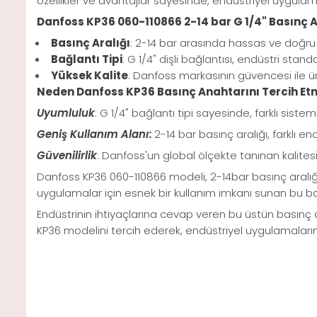
özellikler ve avantajlar sayesinde, endüstriyel uygulamal
Danfoss KP36 060-110866 2-14 bar G 1/4" Basınç An
Basınç Aralığı
: 2-14 bar arasında hassas ve doğru
Bağlantı Tipi
: G 1/4" dişli bağlantısı, endüstri stan
Yüksek Kalite
: Danfoss markasının güvencesi ile üre
Neden Danfoss KP36 Basınç Anahtarını Tercih Etm
Uyumluluk
: G 1/4" bağlantı tipi sayesinde, farklı siste
Geniş Kullanım Alanı
:
2-14 bar basınç aralığı, farklı en
Güvenilirlik
: Danfoss'un global ölçekte tanınan kalites
Danfoss KP36 060-110866 modeli, 2-14bar basınç aralığı
uygulamalar için esnek bir kullanım imkanı sunan bu ba
Endüstrinin ihtiyaçlarına cevap veren bu üstün basınç ana
KP36 modelini tercih ederek, endüstriyel uygulamalar