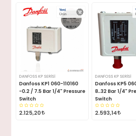
Yeni
Yeni
Ürün
Ürün
SI
DANFOSS KP SERISI
DANFOSS
060-110160
Danfoss KP5 060-117166
Danfos
r 1/4" Pressure
8..32 Bar 1/4" Pressure
2-14ba
Switch
Switch
2.593,14
1.656