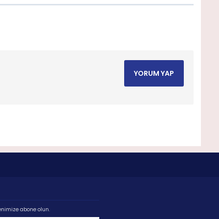
YORUM YAP
enimize abone olun.