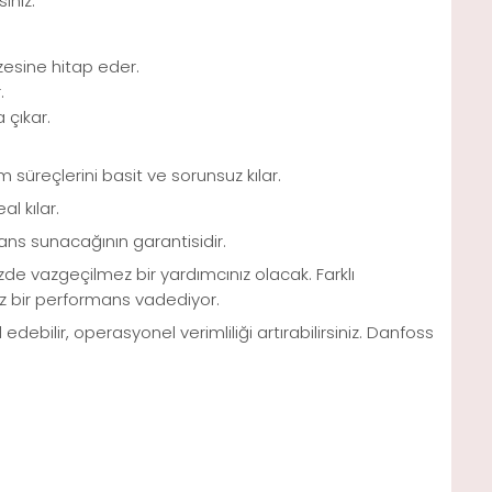
iniz.
zesine hitap eder.
.
 çıkar.
m süreçlerini basit ve sorunsuz kılar.
l kılar.
mans sunacağının garantisidir.
de vazgeçilmez bir yardımcınız olacak. Farklı
uz bir performans vadediyor.
debilir, operasyonel verimliliği artırabilirsiniz. Danfoss