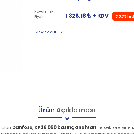
Havale / EFT
1.328,18
+ KDV
%3,79 İnd
Fiyatı
Stok Sorunuz!
Ürün
Açıklaması
r olan
Danfoss
,
KP36 060 basınç anahtarı
ile sektöre yine i