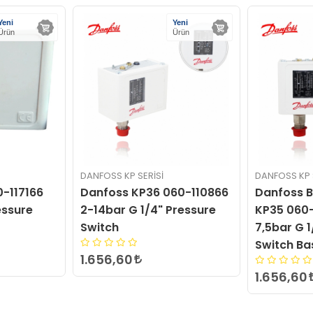
Yeni
Yeni
Ürün
Ürün
 KP SERISI
DANFOSS KP SERISI
s KP36 060-110866
Danfoss Basınç Şalteri
r G 1/4" Pressure
KP35 060-113366 0,2-
7,5bar G 1/4" Pressure
Switch Basınç Şalteri
,60
1.656,60