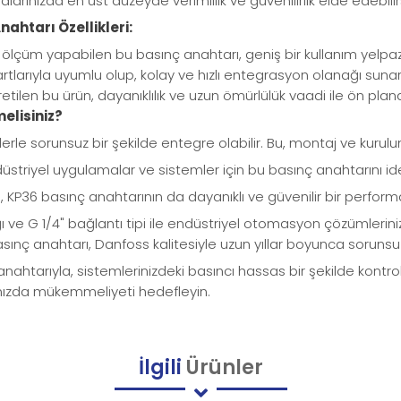
arınızda en üst düzeyde verimlilik ve güvenilirlik elde edebilirs
ahtarı Özellikleri:
 ölçüm yapabilen bu basınç anahtarı, geniş bir kullanım yelpa
dartlarıyla uyumlu olup, kolay ve hızlı entegrasyon olanağı sunar
tilen bu ürün, dayanıklılık ve uzun ömürlülük vaadi ile ön plana
elisiniz?
mlerle sorunsuz bir şekilde entegre olabilir. Bu, montaj ve kurulu
düstriyel uygulamalar ve sistemler için bu basınç anahtarını idea
i, KP36 basınç anahtarının da dayanıklı ve güvenilir bir perfor
 ve G 1/4" bağlantı tipi ile endüstriyel otomasyon çözümleriniz
sınç anahtarı, Danfoss kalitesiyle uzun yıllar boyunca soruns
htarıyla, sistemlerinizdeki basıncı hassas bir şekilde kontrol e
ınızda mükemmeliyeti hedefleyin.
İlgili
Ürünler