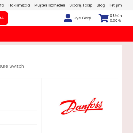
fa
Hakkımızda
Müşteri Hizmetleri
Sipariş Takip
Blog
İletişim
0 Ürün
Üye Girişi
RA
0,00
sure Switch