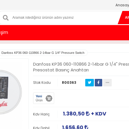
Anasay
A
tişim
Danfoss KP36 060-110866 2-14bar G 1/4" Pressure Switch
Danfoss KP36 060-110866 2-14bar G 1/4" Pres
Presostat Basınç Anahtarı
Stok Kodu
R00363
Yeni
Ürün
1.380,50
+ KDV
Kdv Hariç
1.656,60
Kdv Dahil