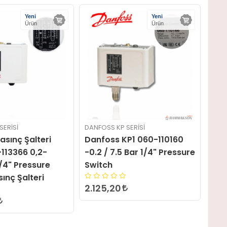
Yeni
Yeni
Ürün
Ürün
DANFOSS KP SERISI
DANFOSS KP SERISI
Danfoss KP1 060-110160
Danfoss KP5 060-117166
-0.2 / 7.5 Bar 1/4" Pressure
8..32 Bar 1/4" Pressure
Switch
Switch
2.125,20
2.593,14