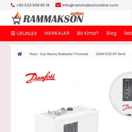
+90 533 558 80 18
info@rammaksononline.com
MARKALAR
Biz Kimiz?
Blog
İle
ÜRÜNLER
Hava - Gaz Basınç Anahtarları Presostat
DANFOSS KP Serisi