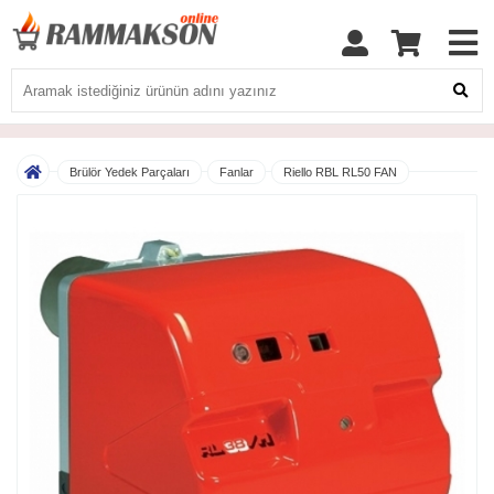
Brülör Yedek Parçaları
Fanlar
Riello RBL RL50 FAN