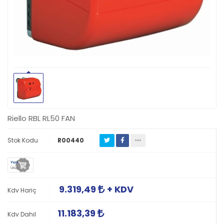
Riello RBL RL50 FAN
Stok Kodu
R00440
Yeni
Ürün
9.319,49
+ KDV
Kdv Hariç
11.183,39
Kdv Dahil