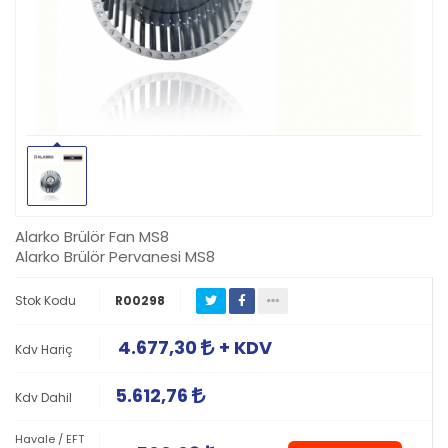
Alarko Brülör Fan MS8
Alarko Brülör Pervanesi MS8
Stok Kodu
R00298
4.677,30
+ KDV
Kdv Hariç
5.612,76
Kdv Dahil
Havale / EFT