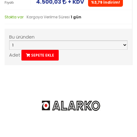
4.500,03
+ KDV
%3,79 İndirim!
Fiyatı
Stokta var
Kargoya Verilme Süresi
1 gün
Bu üründen
Adet
SEPETE EKLE