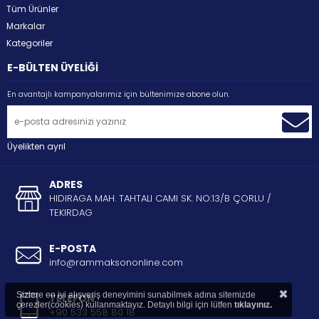
Tüm Ürünler
Markalar
Kategoriler
E-BÜLTEN ÜYELİĞİ
En avantajlı kampanyalarımız için bültenimize abone olun.
Üyelikten ayrıl
ADRES
HIDIRAGA MAH. TAHTALI CAMI SK. NO:13/B ÇORLU /
TEKIRDAG
E-POSTA
info@rammaksononline.com
×
Sizlere en iyi alışveriş deneyimini sunabilmek adına sitemizde
TELEFON
çerezler(cookies) kullanmaktayız. Detaylı bilgi için lütfen
tıklayınız.
+90 533 558 80 18