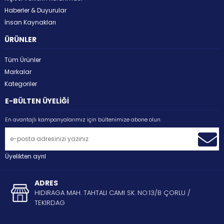
Haberler & Duyurular
İnsan Kaynakları
ÜRÜNLER
Tüm Ürünler
Markalar
Kategoriler
E-BÜLTEN ÜYELİĞİ
En avantajlı kampanyalarımız için bültenimize abone olun.
Üyelikten ayrıl
ADRES
HIDIRAGA MAH. TAHTALI CAMI SK. NO:13/B ÇORLU /
TEKIRDAG