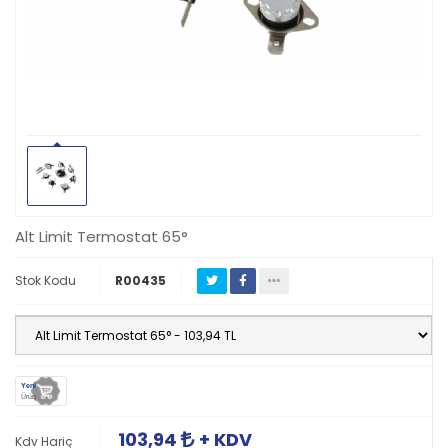
Alt Limit Termostat 65°
Stok Kodu
R00435
Yeni
Ürün
103,94
+ KDV
Kdv Hariç