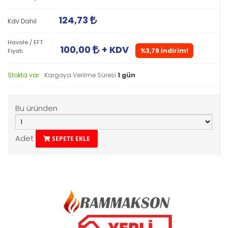
124,73
Kdv Dahil
Havale / EFT
100,00
+ KDV
%3,79 İndirim!
Fiyatı
Stokta var
Kargoya Verilme Süresi
1 gün
Bu üründen
Adet
SEPETE EKLE