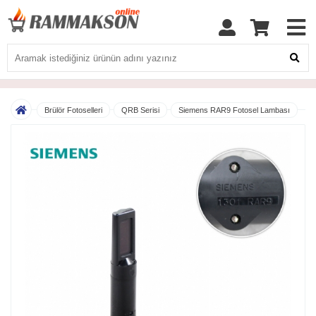
Brülör Fotoselleri
QRB Serisi
Siemens RAR9 Fotosel Lambası