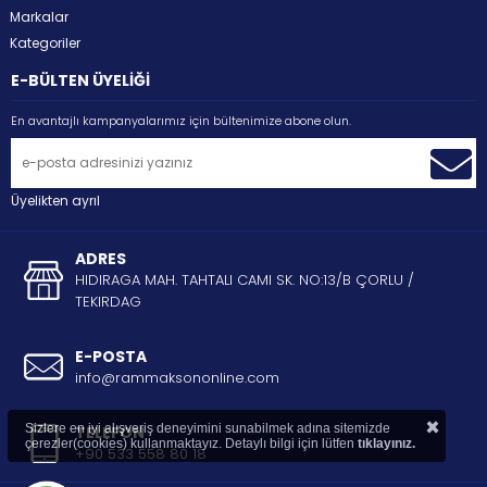
Markalar
Kategoriler
E-BÜLTEN ÜYELİĞİ
En avantajlı kampanyalarımız için bültenimize abone olun.
Üyelikten ayrıl
ADRES
HIDIRAGA MAH. TAHTALI CAMI SK. NO:13/B ÇORLU /
TEKIRDAG
E-POSTA
info@rammaksononline.com
×
Sizlere en iyi alışveriş deneyimini sunabilmek adına sitemizde
TELEFON
çerezler(cookies) kullanmaktayız. Detaylı bilgi için lütfen
tıklayınız.
+90 533 558 80 18