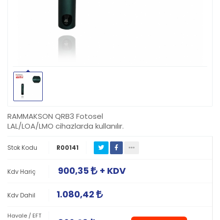
RAMMAKSON QRB3 Fotosel
LAL/LOA/LMO cihazlarda kullanılır.
Stok Kodu
R00141
900,35
+ KDV
Kdv Hariç
1.080,42
Kdv Dahil
Havale / EFT