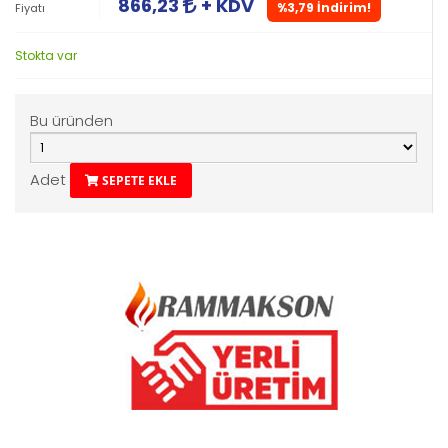
866,23
+ KDV
%3,79 İndirim!
Fiyatı
Stokta var
Bu üründen
Adet
SEPETE EKLE