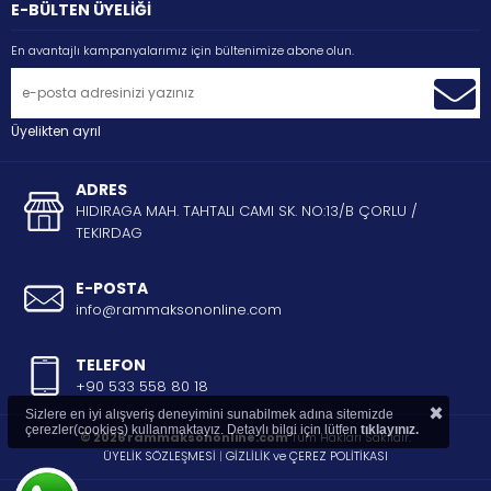
E-BÜLTEN ÜYELİĞİ
En avantajlı kampanyalarımız için bültenimize abone olun.
Üyelikten ayrıl
ADRES
HIDIRAGA MAH. TAHTALI CAMI SK. NO:13/B ÇORLU /
TEKIRDAG
E-POSTA
info@rammaksononline.com
TELEFON
+90 533 558 80 18
×
Sizlere en iyi alışveriş deneyimini sunabilmek adına sitemizde
çerezler(cookies) kullanmaktayız. Detaylı bilgi için lütfen
tıklayınız.
© 2026 rammaksononline.com
Tüm Hakları Saklıdır.
ÜYELİK SÖZLEŞMESİ
|
GİZLİLİK ve ÇEREZ POLİTİKASI