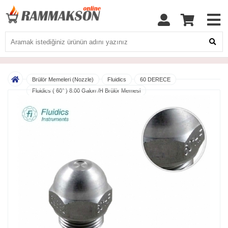
Brülör Memeleri (Nozzle)
Fluidics
60 DERECE
Fluidics ( 60° ) 8.00 Galon /H Brülör Memesi