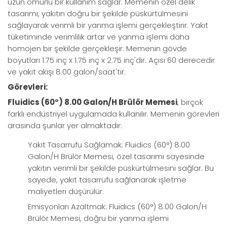
uzun ömürlü bir kullanım sağlar. Memenin özel delik
tasarımı, yakıtın doğru bir şekilde püskürtülmesini
sağlayarak verimli bir yanma işlemi gerçekleştirir. Yakıt
tüketiminde verimlilik artar ve yanma işlemi daha
homojen bir şekilde gerçekleşir. Memenin gövde
boyutları 1.75 inç x 1.75 inç x 2.75 inç'dir. Açısı 60 derecedir
ve yakıt akışı 8.00 galon/saat'tir.
Görevleri:
Fluidics (60°) 8.00 Galon/H Brülör Memesi
, birçok
farklı endüstriyel uygulamada kullanılır. Memenin görevleri
arasında şunlar yer almaktadır:
Yakıt Tasarrufu Sağlamak: Fluidics (60°) 8.00
Galon/H Brülör Memesi, özel tasarımı sayesinde
yakıtın verimli bir şekilde püskürtülmesini sağlar. Bu
sayede, yakıt tasarrufu sağlanarak işletme
maliyetleri düşürülür.
Emisyonları Azaltmak: Fluidics (60°) 8.00 Galon/H
Brülör Memesi, doğru bir yanma işlemi