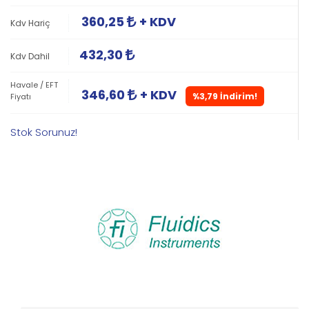
360,25
+ KDV
Kdv Hariç
432,30
Kdv Dahil
Havale / EFT
346,60
+ KDV
%3,79 İndirim!
Fiyatı
Stok Sorunuz!